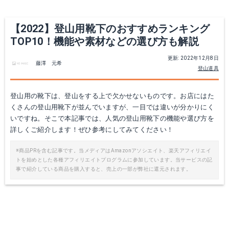
L-Breathで詳細を見る
L-Breathで詳細を見る
【2022】登山用靴下のおすすめランキング
TOP10！機能や素材などの選び方も解説
更新: 2022年12月8日
藤澤 元希
登山道具
登山用の靴下は、登山をする上で欠かせないものです。お店にはた
くさんの登山用靴下が並んでいますが、一目では違いが分かりにく
いですね。そこで本記事では、人気の登山用靴下の機能や選び方を
詳しくご紹介します！ぜひ参考にしてみてください！
Ethno Pile Socks Regular
ファイントラック FSU0214
※商品PRを含む記事です。当メディアはAmazonアソシエイト、楽天アフィリエイ
トを始めとした各種アフィリエイトプログラムに参加しています。当サービスの記
Amazonで詳細を見る
Amazonで詳細を見る
事で紹介している商品を購入すると、売上の一部が弊社に還元されます。
楽天で詳細を見る
楽天で詳細を見る
Yahoo!ショッピングで見る
好日山荘で詳細を見る