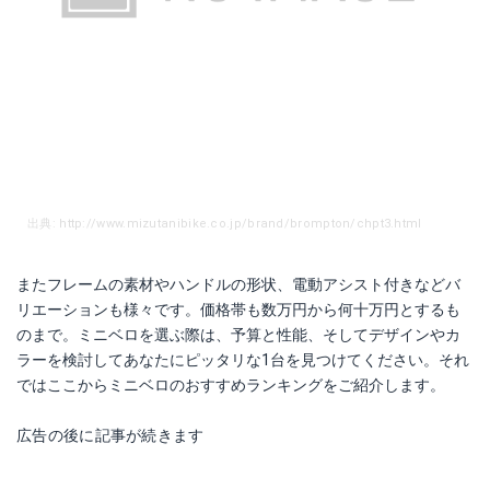
出典: http://www.mizutanibike.co.jp/brand/brompton/chpt3.html
またフレームの素材やハンドルの形状、電動アシスト付きなどバ
リエーションも様々です。価格帯も数万円から何十万円とするも
のまで。ミニベロを選ぶ際は、予算と性能、そしてデザインやカ
ラーを検討してあなたにピッタリな1台を見つけてください。それ
ではここからミニベロのおすすめランキングをご紹介します。
広告の後に記事が続きます