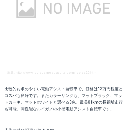
出典: http://www.louisgarneausports.com/lgs-ea20.html
比較的お求めやすい電動アシスト自転車で、価格は13万円程度と
コスパも良好です。またカラーリングも、マットブラック、マッ
トカーキ、マットホワイトと選べる3色。最長81kmの長距離走行
も可能。高性能なルイガノの小径電動アシスト自転車です、