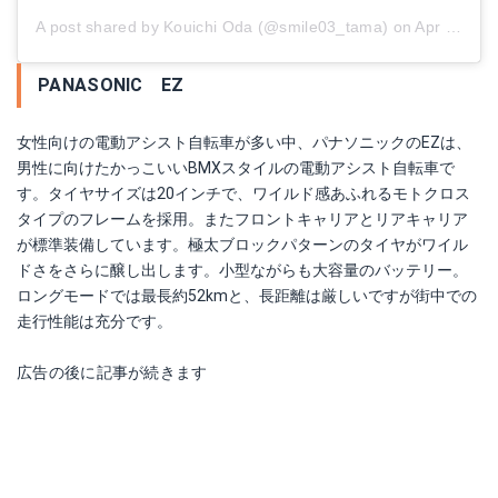
A post shared by Kouichi Oda (@smile03_tama)
on
Apr 21, 2018 at 1:13am PDT
PANASONIC EZ
女性向けの電動アシスト自転車が多い中、パナソニックのEZは、
男性に向けたかっこいいBMXスタイルの電動アシスト自転車で
す。タイヤサイズは20インチで、ワイルド感あふれるモトクロス
タイプのフレームを採用。またフロントキャリアとリアキャリア
が標準装備しています。極太ブロックパターンのタイヤがワイル
ドさをさらに醸し出します。小型ながらも大容量のバッテリー。
ロングモードでは最長約52kmと、長距離は厳しいですが街中での
走行性能は充分です。
広告の後に記事が続きます