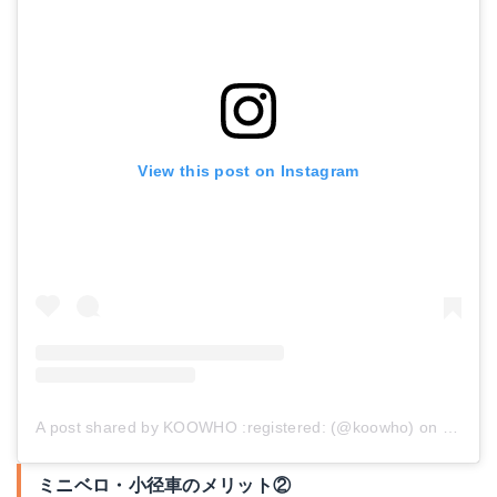
View this post on Instagram
A post shared by KOOWHO :registered: (@koowho)
on
May 18
ミニベロ・小径車のメリット②