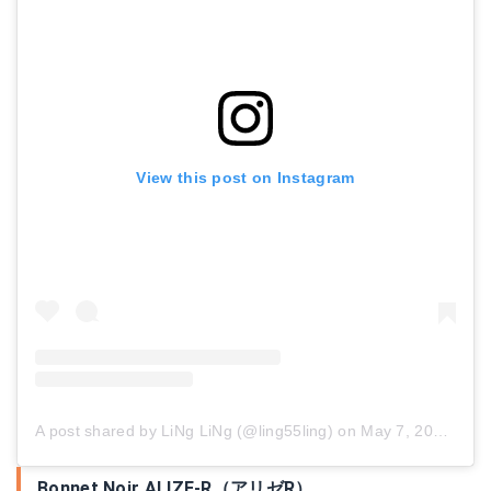
View this post on Instagram
A post shared by LiNg LiNg (@ling55ling)
on
May 7, 2018 at 5:24pm PDT
Bonnet Noir ALIZE-R（アリゼR）