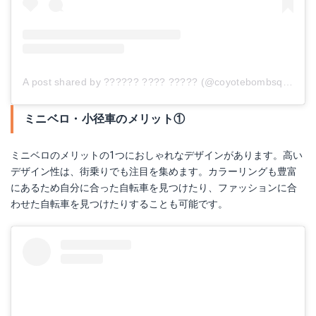
A post shared by ?????? ???? ????? (@coyotebombsquad)
o
ミニベロ・小径車のメリット①
ミニベロのメリットの1つにおしゃれなデザインがあります。高い
デザイン性は、街乗りでも注目を集めます。カラーリングも豊富
にあるため自分に合った自転車を見つけたり、ファッションに合
わせた自転車を見つけたりすることも可能です。