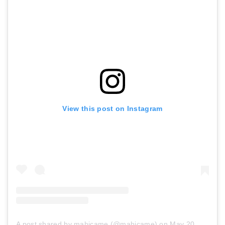
View this post on Instagram
A post shared by mahicame (@mahicame)
on
May 20, 2018 at 3:36pm PDT