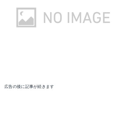
ISUKA タトパニX
Amazonで詳細を見る
楽天で詳細を見る
広告の後に記事が続きます
Yahoo!ショッピングで見る