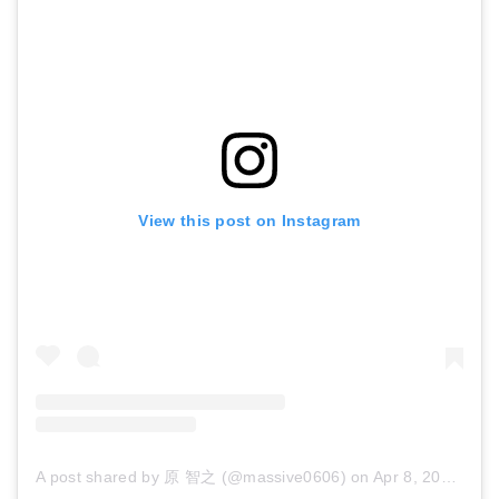
View this post on Instagram
A post shared by 原 智之 (@massive0606)
on
Apr 8, 2018 at 6:45pm PDT