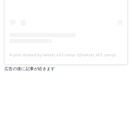
A post shared by iwkskt.s63.camp (@iwkskt.s63.camp)
on
Jul 
広告の後に記事が続きます