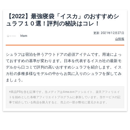
Amazonで詳細を見る
【2022】最強寝袋「イスカ」のおすすめシ
楽天で詳細を見る
ュラフ１０選！評判の秘訣はコレ！
更新: 2021年12月27日
Yahoo!ショッピングで見る
htam
山情報
シュラフは宿泊を伴うアウトドアの必須アイテムです。用途によっ
ておすすめの基準が変わります。日本を代表するイスカ社の最新モ
デルから口コミで評判の高いおすすめシュラフを紹介します。イス
カ社の多種多様なモデルの中からお気に入りのシュラフを探してみ
ましょう。
※商品PRを含む記事です。当メディアはAmazonアソシエイト、楽天アフィリエイ
トを始めとした各種アフィリエイトプログラムに参加しています。当サービスの記
事で紹介している商品を購入すると、売上の一部が弊社に還元されます。