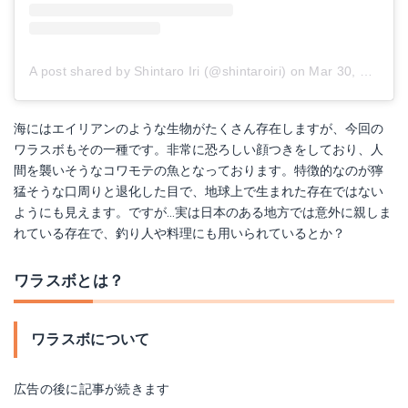
A post shared by Shintaro Iri (@shintaroiri)
on
Mar 30, 2018 at 7:03pm PDT
海にはエイリアンのような生物がたくさん存在しますが、今回の
ワラスボもその一種です。非常に恐ろしい顔つきをしており、人
間を襲いそうなコワモテの魚となっております。特徴的なのが獰
猛そうな口周りと退化した目で、地球上で生まれた存在ではない
ようにも見えます。ですが…実は日本のある地方では意外に親しま
れている存在で、釣り人や料理にも用いられているとか？
ワラスボとは？
ワラスボについて
広告の後に記事が続きます