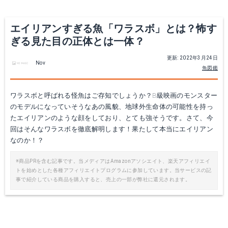
エイリアンすぎる魚「ワラスボ」とは？怖す
ぎる見た目の正体とは一体？
更新: 2022年3月24日
Nov
魚図鑑
ワラスボと呼ばれる怪魚はご存知でしょうか？B級映画のモンスター
のモデルになっていそうなあの風貌、地球外生命体の可能性を持っ
たエイリアンのような顔をしており、とても強そうです。さて、今
回はそんなワラスボを徹底解明します！果たして本当にエイリアン
なのか！？
※商品PRを含む記事です。当メディアはAmazonアソシエイト、楽天アフィリエイ
トを始めとした各種アフィリエイトプログラムに参加しています。当サービスの記
事で紹介している商品を購入すると、売上の一部が弊社に還元されます。