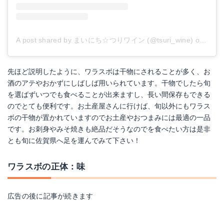
A post shared by まいにち☆つりワイン (@tsuri_wine)
on
Apr 6
先ほど説明したように、ワラスボは干物にされることが多く、お
酒のアテやおかずにしばしば用いられています。干物でしたら旬
を選ばずいつでも食べることが出来ますし、長い間保存もできる
のでとても便利です。お土産屋さんに行けば、旬以外にもワラス
ボの干物が置かれていますのでお土産やおつまみには最適の一品
です。お刺身やみそ焼きも絶品だそうなのでを食べたい方は是非
とも旬に佐賀県へ足を運んでみて下さい！
ワラスボの正体：味
広告の後に記事が続きます