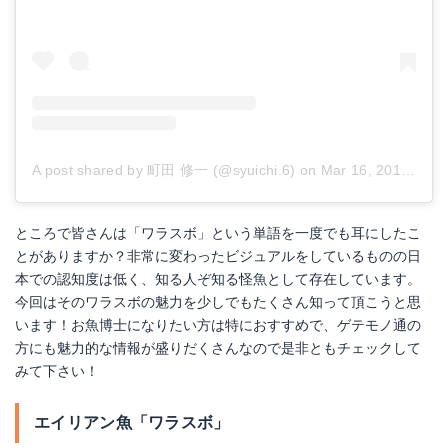
A post shared by 町田 修一 (@syuichi.6)
on
Mar 16, 2016 at 8:21pm PDT
ところで皆さんは「ワラスボ」という単語を一度でも耳にしたこ
とがありますか？非常に変わったビジュアルをしているものの日
本での認知度は低く、知る人ぞ知る怪魚として存在しています。
今回はそのワラスボの魅力を少しでもたくさん知って頂こうと思
います！お魚博士になりたい方は特におすすめで、ゲテモノ通の
方にも魅力的な情報が盛りだくさんなので是非ともチェックして
みて下さい！
エイリアン魚「ワラスボ」