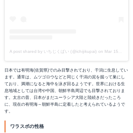
A post shared by いちじくぱい (@ichijikupai)
on
Mar 15, 2018 at 4:17am PDT
日本では有明海(佐賀県)でのみ目撃されており、干潟に生息してい
ます。通常は、ムツゴロウなどと同じく干潟の泥を掘って巣にし
ており、満潮になると海中を泳ぎ回るようです。世界における生
息地域としては台湾や中国、朝鮮半島周辺でも目撃されておりま
す。太古の昔、日本がまだユーラシア大陸と陸続きだったころ
に、現在の有明海～朝鮮半島に定着したと考えられているようで
す。
ワラスボの性格