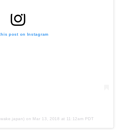
this post on Instagram
awake.japan)
on
Mar 13, 2018 at 11:12am PDT