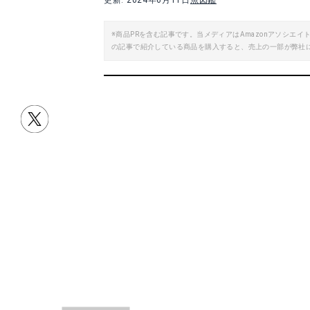
更新: 2024年6月11日
魚図鑑
※商品PRを含む記事です。当メディアはAmazonアソシ
の記事で紹介している商品を購入すると、売上の一部が弊社
目次