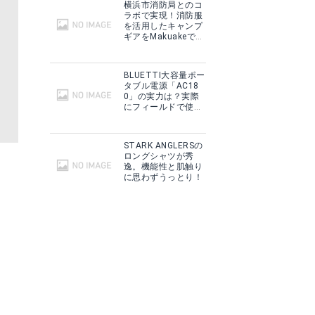
横浜市消防局とのコ
ラボで実現！消防服
を活用したキャンプ
ギアをMakuakeで予
約販売開始！
BLUETTI大容量ポー
タブル電源「AC18
0」の実力は？実際
にフィールドで使用
した感想をご紹介！
STARK ANGLERSの
ロングシャツが秀
逸。機能性と肌触り
に思わずうっとり！