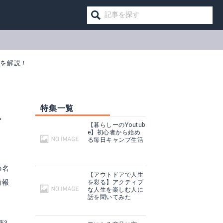
態を解説！
特集一覧
て
【暮らしーのYoutub
e】初心者から始め
る毎日キャンプ生活
の名
【アウトドアで人生
情報
を彩る】アクティブ
な人生を楽しむ人に
話を聞いてみた