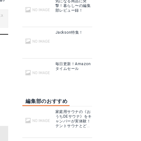
藤3
気になる商品に突
撃！暮らし〜の編集
部レビュー録！
ビス
Jackson特集！
毎日更新！Amazon
タイムセール
編集部のおすすめ
家庭用サウナの《お
うちDEサウナ》をキ
ャンパーが実体験！
テントサウナとどこ
が違う？