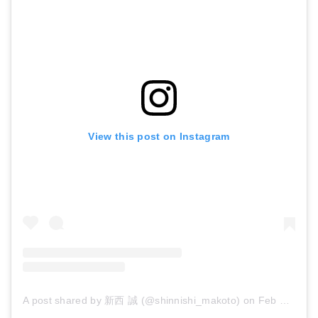
View this post on Instagram
A post shared by 新西 誠 (@shinnishi_makoto)
on
Feb 5, 2018 at 6:33pm PST