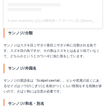
A post shared by はなの舞利府ペアガーデン店 (@hana_rifu)
o
サンノジ/分類
サンノジはスズキ目ニザダイ亜目ニザダイ科に分類される魚で
す。スズキ目の魚ですが、その形はスズキとはあまり似ていなく
て、どちらかというとカワハギに似た形をしています。
サンノジ/外国名
サンノジの英語名は「Scalpel sawtail」。ヒレや尻尾の近くにあ
るゼイゴはソウ(のこぎり)と名前がつくくらい怪我をする危険が多
いので、さばく時には注意が必要です。
サンノジ/和名・別名