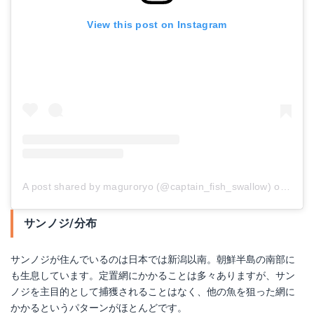
View this post on Instagram
A post shared by maguroryo (@captain_fish_swallow)
on
Nov 
サンノジ/分布
サンノジが住んでいるのは日本では新潟以南。朝鮮半島の南部に
も生息しています。定置網にかかることは多々ありますが、サン
ノジを主目的として捕獲されることはなく、他の魚を狙った網に
かかるというパターンがほとんどです。