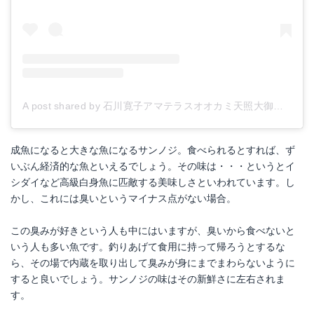
A post shared by 石川寛子アマテラスオオカミ天照大御神 (@hiroko_amaterras)
成魚になると大きな魚になるサンノジ。食べられるとすれば、ず
いぶん経済的な魚といえるでしょう。その味は・・・というとイ
シダイなど高級白身魚に匹敵する美味しさといわれています。し
かし、これには臭いというマイナス点がない場合。
この臭みが好きという人も中にはいますが、臭いから食べないと
いう人も多い魚です。釣りあげて食用に持って帰ろうとするな
ら、その場で内蔵を取り出して臭みが身にまでまわらないように
すると良いでしょう。サンノジの味はその新鮮さに左右されま
す。