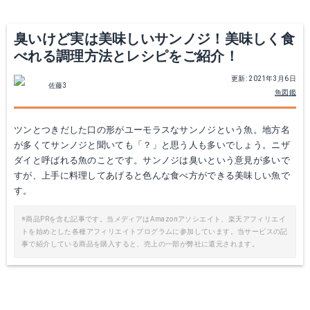
臭いけど実は美味しいサンノジ！美味しく食
べれる調理方法とレシピをご紹介！
更新: 2021年3月6日
佐藤3
魚図鑑
ツンとつきだした口の形がユーモラスなサンノジという魚。地方名
が多くてサンノジと聞いても「？」と思う人も多いでしょう。ニザ
ダイと呼ばれる魚のことです。サンノジは臭いという意見が多いで
すが、上手に料理してあげると色んな食べ方ができる美味しい魚で
す。
※商品PRを含む記事です。当メディアはAmazonアソシエイト、楽天アフィリエイ
トを始めとした各種アフィリエイトプログラムに参加しています。当サービスの記
事で紹介している商品を購入すると、売上の一部が弊社に還元されます。