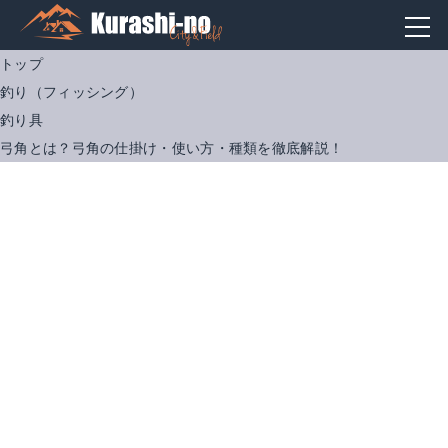
トップ
釣り（フィッシング）
釣り具
弓角とは？弓角の仕掛け・使い方・種類を徹底解説！
メジャークラフト ジグパラ ショート 50ｇ
ヤマシタ 遠投マウスIIセット S25
Amazonで詳細を見る
Amazonで詳細を見る
楽天で詳細を見る
楽天で詳細を見る