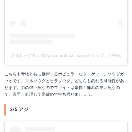
湘南しらす丸八丸(@ssmaruhachimaru)がシェアした投稿
こちらも青物と共に接岸するポピュラーなターゲット、ソウダガ
ツオです。マルソウダとヒラソウダ、どちらも釣れる可能性があ
ります。力の強い魚なのでファイトは豪快！痛みの早い魚なの
で、素早く処理して氷締めで持ち帰りましょう。
3/5.アジ