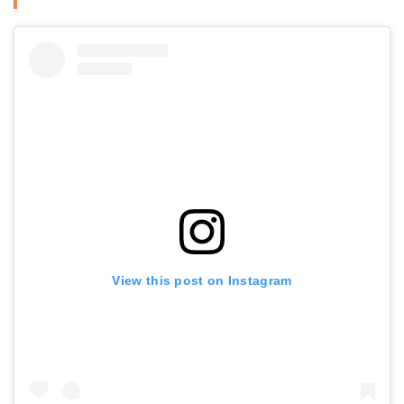
ダイワ LT5000D-CXH
弓角EX 5cm
Amazonで詳細を見る
Amazonで詳細を見る
楽天で詳細を見る
楽天で詳細を見る
Yahoo!ショッピングで見る
Yahoo!ショッピングで見る
View this post on Instagram
オルルド釣具 フィンガープロテクター