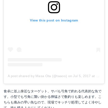
View this post on Instagram
A post shared by Masa Ota (@taaoo)
on
Jul 5, 2017 at 6:43pm PDT
食卓に並ぶ身近なターゲット、サバも弓角で釣れる代表的な魚で
す。小型でも弓角に襲い掛かる獰猛さで数釣りも楽しめます。こ
ちらも痛みの早い魚なので、現場でキッチリ処理してよく冷やし
て、持ち帰るようにしてください。