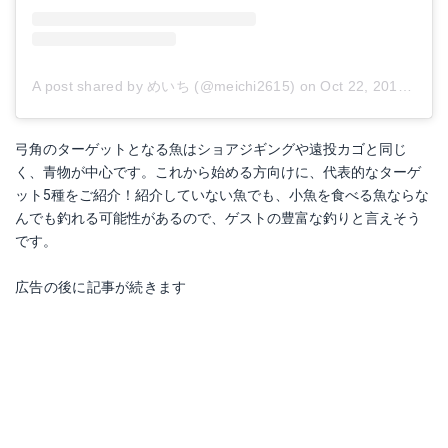
A post shared by めいち (@meichi2615)
on
Oct 22, 2016 at 1:54pm PDT
弓角のターゲットとなる魚はショアジギングや遠投カゴと同じ
く、青物が中心です。これから始める方向けに、代表的なターゲ
ット5種をご紹介！紹介していない魚でも、小魚を食べる魚ならな
んでも釣れる可能性があるので、ゲストの豊富な釣りと言えそう
です。
広告の後に記事が続きます