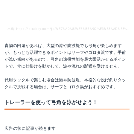
出典: https://pixabay.com/ja/%E7%A0%82%E6%B5%9C-%E3%83%AD%E3%83%B3%E3%83%AA%E3%83%BC-%E3%83%93%E3%83%BC%E3%83%81-%E6%B5%B7-%E8%87%AA%E7%84%B6-%E5%AD%A4%E7%8B%AC%E3%81%AA-1636790/
青物の回遊があれば、大型の港や防波堤でも弓角が楽しめます
が、もっとも活躍できるポイントはサーフやゴロタ浜です。手前
が浅い傾向があるので、弓角の遠投性能を最大限活かせるポイン
トで、常に仕掛けを動かして、波や流れの影響を受けません。
代用タックルで楽しむ場合は港や防波堤、本格的な投げ釣りタッ
クルで挑戦する場合は、サーフとゴロタ浜がおすすめです。
トレーラーを使って弓角を泳がせよう！
広告の後に記事が続きます