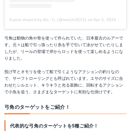
A post shared by めいち (@meichi2615)
on
Apr 5, 2014 at 1:32am PDT
弓角は動物の角や骨を使って作られていた、日本最古のルアーで
す。元々は船で引っ張ったり糸を手で引いて泳がせていたりしま
したが、リールの登場で岸からロッドを使って楽しめるようにな
りました。
投げ竿とオモリを使って船で引くようなアクションの釣りなの
で、サーフトローリングとも呼ばれています。エサのサイズに合
わせたシルエット、キラキラと光る装飾に、回転するアクション
で小魚を追う、さまざまなターゲットに有効な仕掛けです。
弓角のターゲットをご紹介！
代表的な弓角のターゲットを5種ご紹介！