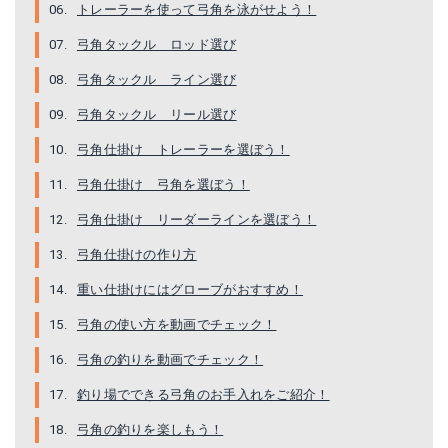
トレーラーを使って弓角を泳がせよう！
弓角タックル ロッド選び
弓角タックル ライン選び
弓角タックル リール選び
弓角仕掛け トレーラーを選ぼう！
ジェット 天秤(2個入り) 20号
弓角EX 4cm
弓角仕掛け 弓角を選ぼう！
Amazonで詳細を見る
Amazonで詳細を見る
弓角仕掛け リーダーラインを選ぼう！
楽天で詳細を見る
楽天で詳細を見る
弓角仕掛けの作り方
重い仕掛けにはグローブがおすすめ！
Yahoo!ショッピングで見る
Yahoo!ショッピングで見る
弓角の使い方を動画でチェック！
弓角の釣りを動画でチェック！
釣り場でできる弓角のお手入れをご紹介！
弓角の釣りを楽しもう！