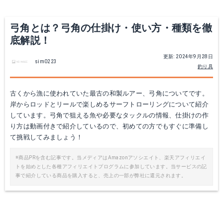
Yahoo!ショッピングで見る
Yahoo!ショッピングで見る
弓角とは？弓角の仕掛け・使い方・種類を徹
底解説！
更新: 2024年9月28日
sim0223
釣り具
古くから漁に使われていた最古の和製ルアー、弓角についてです。
岸からロッドとリールで楽しめるサーフトローリングについて紹介
しています。弓角で狙える魚や必要なタックルの情報、仕掛けの作
り方は動画付きで紹介しているので、初めての方でもすぐに準備し
富士工業 ミニジェット天秤 8号
ダイワ プライムサーフT27 405
て挑戦してみましょう！
Amazonで詳細を見る
Amazonで詳細を見る
※商品PRを含む記事です。当メディアはAmazonアソシエイト、楽天アフィリエイ
トを始めとした各種アフィリエイトプログラムに参加しています。当サービスの記
事で紹介している商品を購入すると、売上の一部が弊社に還元されます。
楽天で詳細を見る
楽天で詳細を見る
Yahoo!ショッピングで見る
Yahoo!ショッピングで見る