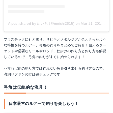
Amazonで詳細を見る
楽天で詳細を見る
A post shared by めいち (@meichi2615)
on
Mar 21, 2016 at 2:32am PDT
Yahoo!ショッピングで見る
プラスチックに針と飾り、サビキとメタルジグが合わさったよう
な特性を持つルアー、弓角の釣りをまとめてご紹介！狙えるター
ゲットや必要なリールやロッド、仕掛けの作り方と釣り方も解説
しているので、弓角の釣りがすぐに始められます！
ハマれば他の釣り方では釣れない魚を引き出せる釣り方なので、
海釣りファンの方は要チェックです！
弓角は伝統的な漁具！
日本最古のルアーで釣りを楽しもう！