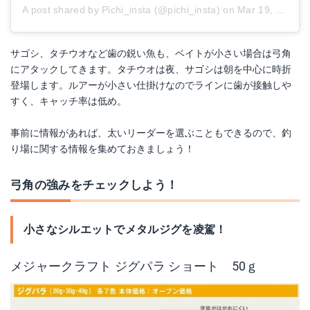
A post shared by Pichi_insta (@pichi_insta)
on
Mar 19, 2017 at 8:58pm PDT
サゴシ、タチウオなど歯の鋭い魚も、ベイトが小さい場合は弓角
にアタックしてきます。タチウオは夜、サゴシは朝を中心に時折
登場します。ルアーが小さい仕掛けなのでラインに歯が接触しや
すく、キャッチ率は低め。
事前に情報があれば、太いリーダーを選ぶこともできるので、釣
り場に関する情報を集めておきましょう！
弓角の強みをチェックしよう！
小さなシルエットでメタルジグを凌駕！
メジャークラフト ジグパラ ショート 50ｇ