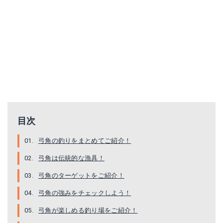
ヤマトヨテグス PEサーフファイター 200m
ゴーセン テクミーテーパー力糸 13m×2本継
目次
Amazonで詳細を見る
Amazonで詳細を見る
弓角の釣りをまとめてご紹介！
楽天で詳細を見る
楽天で詳細を見る
弓角は伝統的な漁具！
Yahoo!ショッピングで見る
Yahoo!ショッピングで見る
弓角のターゲットをご紹介！
弓角の強みをチェックしよう！
弓角が楽しめる釣り場をご紹介！