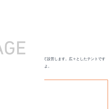
ト」は、フレームに空気を入れて設営します。広々としたテントです
設営も撤収も簡単にできますよ。
200cm