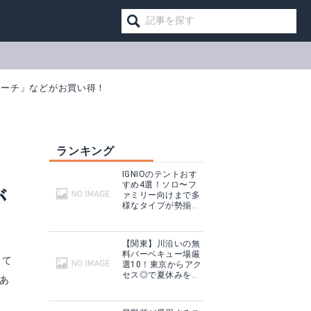
トーチ」などがお買い得！
ランキング
IGNIOのテントおす
すめ4選！ソロ〜フ
が
ァミリー向けまで多
様なタイプが勢揃
い！
【関東】川沿いの無
料バーベキュー場厳
して
選10！東京からアク
セス◎で夏休みを満
あ
喫！