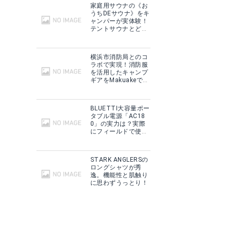
家庭用サウナの《お
うちDEサウナ》をキ
ャンパーが実体験！
テントサウナとどこ
が違う？
横浜市消防局とのコ
ラボで実現！消防服
を活用したキャンプ
ギアをMakuakeで予
約販売開始！
BLUETTI大容量ポー
タブル電源「AC18
0」の実力は？実際
にフィールドで使用
した感想をご紹介！
STARK ANGLERSの
ロングシャツが秀
逸。機能性と肌触り
に思わずうっとり！