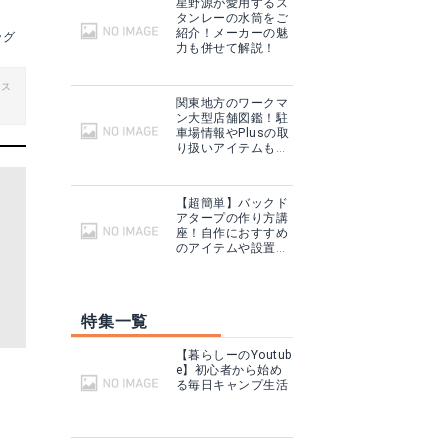
星野源が愛用するス
タンレーの水筒をご
紹介！メーカーの魅
ッグ
力も併せて解説！
ビス
関東地方のワークマ
ン大型店舗図鑑！駐
車場情報やPlusの取
り扱いアイテムも紹
介！
【超簡単】バックド
アタープの作り方講
座！自作におすすめ
のアイテムや設置方
法も！
特集一覧
【暮らしーのYoutub
e】初心者から始め
る毎日キャンプ生活