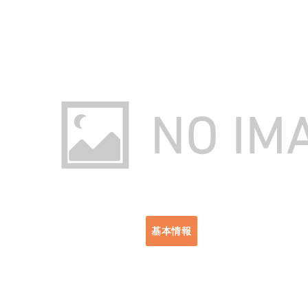
出典：https://amzn.asia/d/i4uisDt
TOMOUNT「インフレータブルテン
が、空気を入れる・抜くだけなので、
基本情報
使用サイズ：L300×W210×H
収納サイズ：74×42×43cm