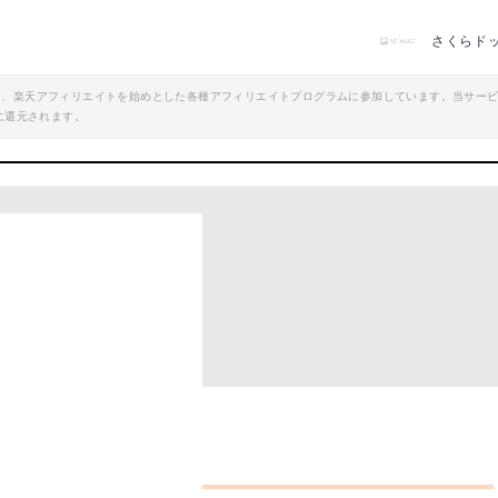
さくらド
エイト、楽天アフィリエイトを始めとした各種アフィリエイトプログラムに参加しています。当サー
に還元されます。
チェック！
プギアはこれ！