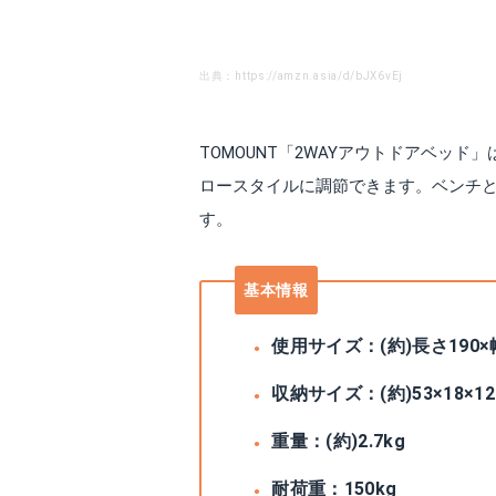
出典：https://amzn.asia/d/bJX6vEj
TOMOUNT「2WAYアウトドアベッ
ロースタイルに調節できます。ベンチ
す。
基本情報
使用サイズ：(約)長さ190×幅
収納サイズ：(約)53×18×12
重量：(約)2.7kg
耐荷重：150kg