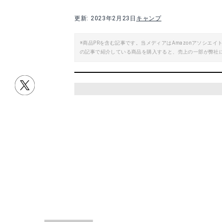
更新: 2023年2月23日
キャンプ
※商品PRを含む記事です。当メディアはAmazonアソシ
の記事で紹介している商品を購入すると、売上の一部が弊社
目次
編集部おすすめキャンプギアはこれ！
タイムセール開始前のキャンプギアも
キャンプギアをお得にそろえよう！
編集部おすすめキャン