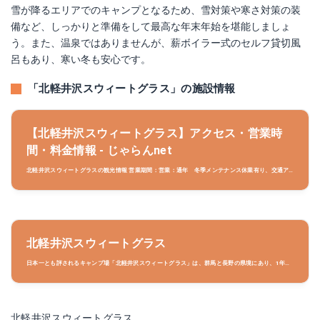
雪が降るエリアでのキャンプとなるため、雪対策や寒さ対策の装
備など、しっかりと準備をして最高な年末年始を堪能しましょ
う。また、温泉ではありませんが、薪ボイラー式のセルフ貸切風
呂もあり、寒い冬も安心です。
「北軽井沢スウィートグラス」の施設情報
【北軽井沢スウィートグラス】アクセス・営業時
間・料金情報 - じゃらんnet
北軽井沢スウィートグラスの観光情報 営業期間：営業：通年 冬季メンテナンス休業有り、交通ア
クセス：(1)上信越自動車道・碓氷軽井沢I.Cより国道18号経由、中軽井沢駅へ。北軽井沢スウィー
トグラス周辺情報も充実しています。群馬の観光情報ならじ
北軽井沢スウィートグラス
日本一とも評されるキャンプ場「北軽井沢スウィートグラス」は、群馬と長野の県境にあり、1年を
通じて営業しています。浅間山の豊かな自然環境を背景に、森や小川を抱く美しいフィールド。ツリ
ーハウスや石窯コテージ・焚火炉があるタープサイトなど、コンセプトのひかるユニークな宿泊施設
が人気です。
北軽井沢スウィートグラス