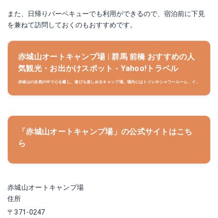
また、日帰りバーベキューでも利用ができるので、宿泊前に下見
を兼ねて訪問しておくのもおすすめです。
赤城山オートキャンプ場 | 群馬 前橋 おすすめの人
気観光・お出かけスポット - Yahoo!トラベル
赤城山の自然の中で心を癒し、遊びも楽しめるキャンプ場。場内にはトイレやシャワールーム、イベ
ントスペースなどのほか、雰囲気の違う3つのキャンプエリア、バンガローやキャビンといった宿泊
施設も。直営牧場のこめこめ豚は部位ごとに購入することができ、アウトドアグッズなどの販売や、
レンタルも可能。季節に合わせてイベントも開催され…
「赤城山オートキャンプ場」の公式サイトはこち
ら
赤城山オートキャンプ場
住所
〒371-0247