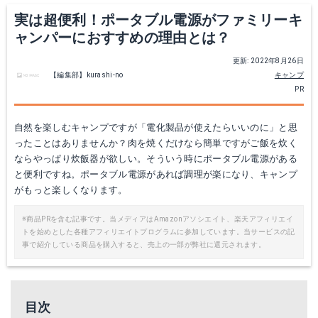
実は超便利！ポータブル電源がファミリーキ
ャンパーにおすすめの理由とは？
更新: 2022年8月26日
【編集部】kurashi-no
キャンプ
PR
自然を楽しむキャンプですが「電化製品が使えたらいいのに」と思
ったことはありませんか？肉を焼くだけなら簡単ですがご飯を炊く
ならやっぱり炊飯器が欲しい。そういう時にポータブル電源がある
と便利ですね。ポータブル電源があれば調理が楽になり、キャンプ
がもっと楽しくなります。
※商品PRを含む記事です。当メディアはAmazonアソシエイト、楽天アフィリエイ
トを始めとした各種アフィリエイトプログラムに参加しています。当サービスの記
事で紹介している商品を購入すると、売上の一部が弊社に還元されます。
目次