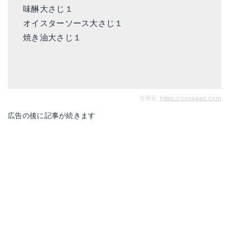
味醂
大さじ１
オイスターソース
大さじ１
焼き油大さじ１
引用元:
https://cookpad.com
広告の後に記事が続きます