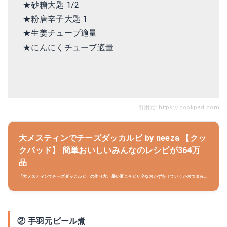
★砂糖大匙 1/2
★粉唐辛子
大匙 1
★生姜チューブ
適量
★にんにくチューブ
適量
引用元:
https://cookpad.com
大メスティンでチーズダッカルビ by neeza 【クッ
クパッド】 簡単おいしいみんなのレシピが364万
品
「大メスティンでチーズダッカルビ」の作り方。暑い夏こそピリ辛なおかずを！ていうかおつまみ
を！ 材料:鳥もも肉、野菜炒め用カット野菜、トッポギ..
② 手羽元ビール煮