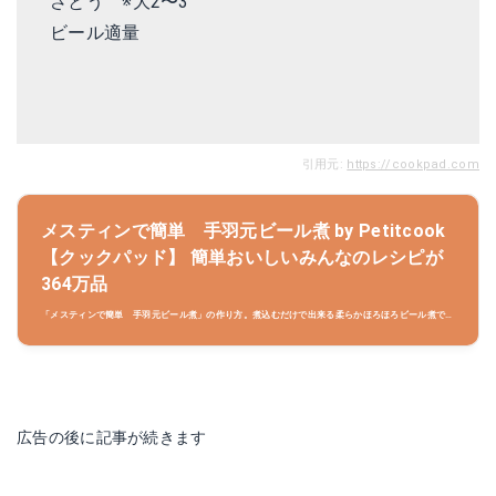
さとう ※大2〜3
ビール適量
引用元:
https://cookpad.com
メスティンで簡単 手羽元ビール煮 by Petitcook
【クックパッド】 簡単おいしいみんなのレシピが
364万品
「メスティンで簡単 手羽元ビール煮」の作り方。煮込むだけで出来る柔らかほろほろビール煮で
す。※スノピのコロダッチで作るとベストな量 写真は半分芋抜きをメスティンで 材料:手羽元、た
まねぎ、パプリカ..
広告の後に記事が続きます