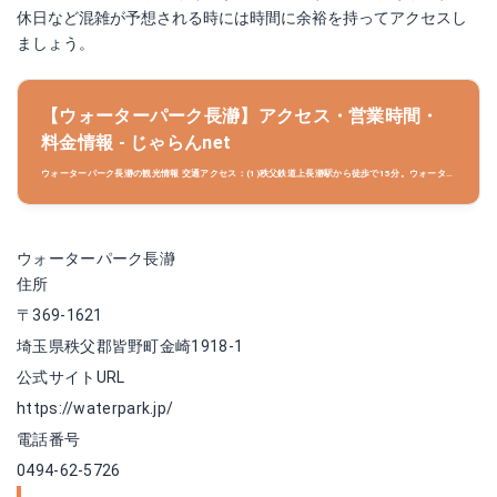
休日など混雑が予想される時には時間に余裕を持ってアクセスし
ましょう。
【ウォーターパーク長瀞】アクセス・営業時間・
料金情報 - じゃらんnet
ウォーターパーク長瀞の観光情報 交通アクセス：(1)秩父鉄道上長瀞駅から徒歩で15分。ウォーター
パーク長瀞周辺情報も充実しています。埼玉の観光情報ならじゃらんnet ライン下りやラフティン
グ楽しめるオートキャンプ場ウォーターパーク長瀞で大自
ウォーターパーク長瀞
住所
〒369-1621
埼玉県秩父郡皆野町金崎1918-1
公式サイトURL
https://waterpark.jp/
電話番号
0494-62-5726