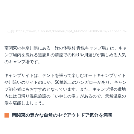
出典: https://www.jalan.net/kankou/spt_14422ca3430053407/?screenId=OUW3701&rootCd=7741
南関東の神奈川県にある「緑の休暇村 青根キャンプ場」は、キャ
ンプ場内を流れる道志川の清流での釣りや川遊びが楽しめる人気
のキャンプ場です。
キャンプサイトは、テントを張って楽しむオートキャンプサイト
や川沿いのサイトのほか、50棟以上のバンガローがあり、キャン
プ初心者にもおすすめとなっています。また、キャンプ場の敷地
内には日帰り温泉施設の「いやしの湯」があるので、天然温泉の
湯を堪能しましょう。
南関東の豊かな自然の中でアウトドア気分を満喫