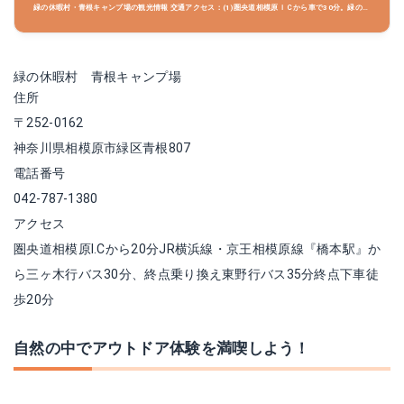
緑の休暇村・青根キャンプ場の観光情報 交通アクセス：(1)圏央道相模原ＩＣから車で30分。緑の休
暇村・青根キャンプ場周辺情報も充実しています。神奈川の観光情報ならじゃらんnet 丹沢と道志
山塊に囲まれた山間のキャンプ場。中央高速道路を相模湖
緑の休暇村 青根キャンプ場
住所
〒252-0162
神奈川県相模原市緑区青根807
電話番号
042-787-1380
アクセス
圏央道相模原I.Cから20分JR横浜線・京王相模原線『橋本駅』か
ら三ヶ木行バス30分、終点乗り換え東野行バス35分終点下車徒
歩20分
自然の中でアウトドア体験を満喫しよう！