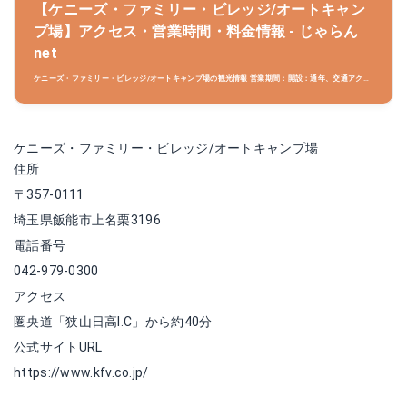
【ケニーズ・ファミリー・ビレッジ/オートキャン
プ場】アクセス・営業時間・料金情報 - じゃらん
net
ケニーズ・ファミリー・ビレッジ/オートキャンプ場の観光情報 営業期間：開設：通年、交通アクセ
ス：(1)西武池袋線飯能駅からバスで45分（国際興業バス名栗車庫行・名郷行・湯の沢行 連慶橋バ
ス停下車）。ケニーズ・ファミリー・ビレッジ/オートキャ
ケニーズ・ファミリー・ビレッジ/オートキャンプ場
住所
〒357-0111
埼玉県飯能市上名栗3196
電話番号
042-979-0300
アクセス
圏央道「狭山日高I.C」から約40分
公式サイトURL
https://www.kfv.co.jp/