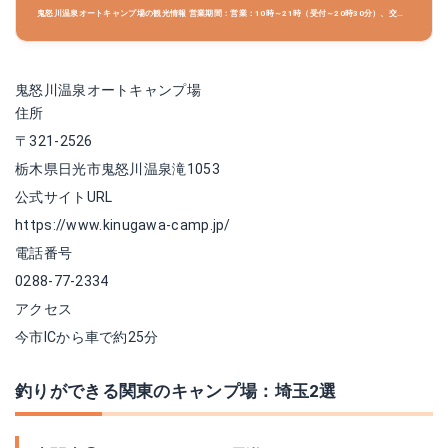
鬼怒川温泉オートキャンプ場の観光情報 営業期間：営業：10時～21時（受付～20時30分）、交通
アクセス：(1)日光宇都宮道路今市ICよりR121経由、鬼怒川温泉方面へ25分。鬼怒川温泉オートキ
ャンプ場周辺情報も充実しています。栃木の観光情
鬼怒川温泉オートキャンプ場
住所
〒321-2526
栃木県日光市鬼怒川温泉滝1053
公式サイトURL
https://www.kinugawa-camp.jp/
電話番号
0288-77-2334
アクセス
今市ICから車で約25分
釣りができる関東のキャンプ場：埼玉2選