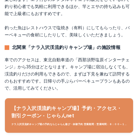
釣り初心者でも気軽に利用できるほか、竿とエサの持ち込みも可
能で上級者にもおすすめです。
釣った魚はレストハウスで塩焼き（有料）にしてもらったり、バ
ーベキューの食材にしたりして、美味しくいただきましょう。
北関東「ナラ入沢渓流釣りキャンプ場」の施設情報
車でのアクセスは、東北自動車道の「西那須野塩原インターチェ
ンジ」から35分ほどとなります。キャンプ場に宿泊しなくても、
渓流釣りだけの利用もできるので、まずは下見を兼ねて訪問する
のもおすすめです。日帰りの手ぶらバーベキュープランもあるの
で、活用してみてください。
【ナラ入沢渓流釣キャンプ場】予約・アクセス・
割引クーポン - じゃらんnet
ナラ入沢渓流釣キャンプ場の予約ならじゃらん遊び・体験予約 営業期間：営業時間：８：００～１
９：００、交通アクセス：(1)西那須野塩原I.Cより車で約３５分。ナラ入沢渓流釣キャンプ場の周辺
情報も充実しています。栃木のアクティビティ情報ならじゃ