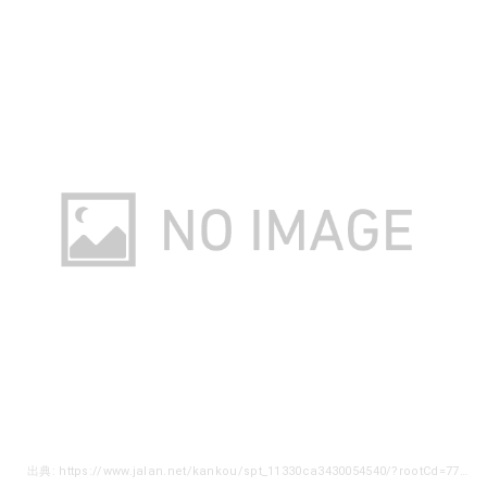
出典: https://www.jalan.net/kankou/spt_11330ca3430054540/?rootCd=7741&screenId=OUW1121