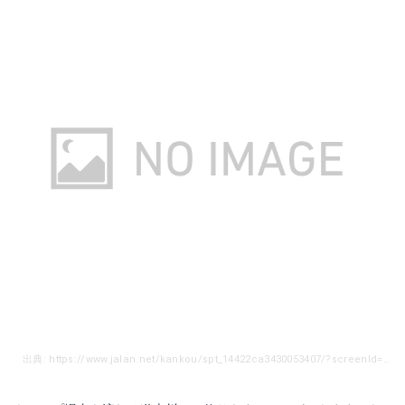
出典: https://www.jalan.net/kankou/spt_14422ca3430053407/?screenId=OUW3701&rootCd=7741