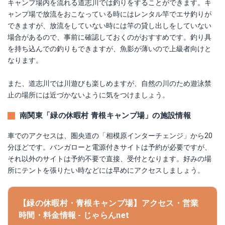
キャンプ場内を流れる道志川では釣りをすることができます。キ
ャンプ場で放流をおこなっている時にはレンタル竿でエサ釣りが
できますが、放流をしていない時には竿の貸し出しをしていない
場合があるので、事前に確認しておくのがおすすめです。釣り具
を持ち込んでの釣りもできますが、魚影が薄いので上級者向けと
なります。
また、道志川では川遊びも楽しめますが、自然の川のため遊泳禁
止の場所には近づかないように気をつけましょう。
南関東「緑の休暇村 青根キャンプ場」の施設情報
車でのアクセスは、圏央道の「相模原インターチェンジ」から20
分ほどです。バンガローと電源付きサイトは予約が必要ですが、
それ以外のサイトは予約不要で直接、受付となります。好みの場
所にテントを張りたい時などには早めにアクセスしましょう。
【緑の休暇村・青根キャンプ場】アクセス・営業
時間・料金情報 - じゃらんnet