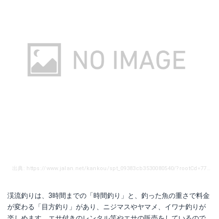
出典: https://www.jalan.net/kankou/spt_09383cb3530080540/?rootCd=7741&screenId=OUW1121
渓流釣りは、3時間までの「時間釣り」と、釣った魚の重さで料金
が変わる「目方釣り」があり、ニジマスやヤマメ、イワナ釣りが
楽しめます。エサ付きのレンタル竿やエサの販売をしているので