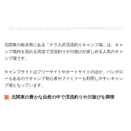
出典: https://www.jalan.net/kankou/spt_09383cb3530080540/?rootCd=7741&screenId=OUW1121
北関東の栃木県にある「ナラ入沢渓流釣りキャンプ場」は、キャ
ンプ場内を流れる清流で渓流釣りや川遊びが楽しめる人気のキャ
ンプ場です。
キャンプサイトはフリーサイトやオートサイトのほか、バンガロ
ーもあるのでキャンプ初心者やファミリーも利用しやすいキャン
プ場となっています。
北関東の豊かな自然の中で渓流釣りや川遊びを満喫