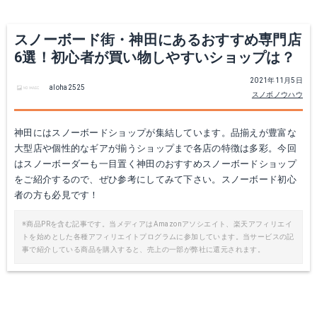
スノーボード街・神田にあるおすすめ専門店
6選！初心者が買い物しやすいショップは？
2021年11月5日
aloha2525
スノボノウハウ
神田にはスノーボードショップが集結しています。品揃えが豊富な
大型店や個性的なギアが揃うショップまで各店の特徴は多彩。今回
はスノーボーダーも一目置く神田のおすすめスノーボードショップ
をご紹介するので、ぜひ参考にしてみて下さい。スノーボード初心
者の方も必見です！
※商品PRを含む記事です。当メディアはAmazonアソシエイト、楽天アフィリエイ
トを始めとした各種アフィリエイトプログラムに参加しています。当サービスの記
事で紹介している商品を購入すると、売上の一部が弊社に還元されます。