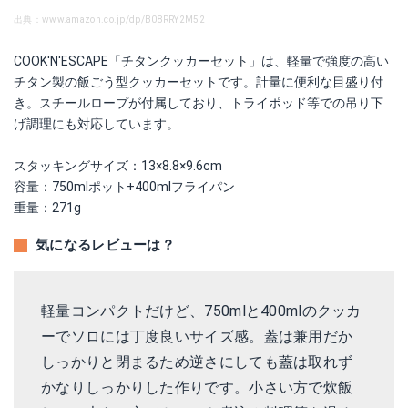
出典：www.amazon.co.jp/dp/B08RRY2M52
COOK'N'ESCAPE「チタンクッカーセット」は、軽量で強度の高い
チタン製の飯ごう型クッカーセットです。計量に便利な目盛り付
き。スチールロープが付属しており、トライポッド等での吊り下
げ調理にも対応しています。
スタッキングサイズ：13×8.8×9.6cm
容量：750mlポット+400mlフライパン
重量：271g
気になるレビューは？
軽量コンパクトだけど、750mlと400mlのクッカ
ーでソロには丁度良いサイズ感。蓋は兼用だか
しっかりと閉まるため逆さにしても蓋は取れず
かなりしっかりした作りです。小さい方で炊飯