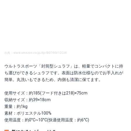
出典：www.amazon.co.jp/dp/B0746V12GW
ウルトラスポーツ「封筒型シュラフ」は、軽量でコンパクトに持
ち運びができるシュラフです。表面は防水仕様なのでお手入れが
簡単。丸洗いもできるため、内側も清潔に保てます。
使用サイズ：約185(フード付きは218)×75cm
収納サイズ：約39×18cm
重量：約1kg
素材：ポリエステル100%
使用温度：約0°C~10°C(快適使用温度：約6°C)