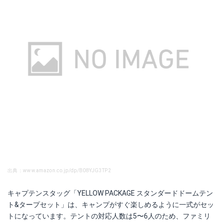
出典：www.amazon.co.jp/dp/B08YJG3TP2
キャプテンスタッグ「YELLOW PACKAGE スタンダードドームテン
ト&タープセット」は、キャンプがすぐ楽しめるように一式がセッ
トになっています。テントの対応人数は5〜6人のため、ファミリ