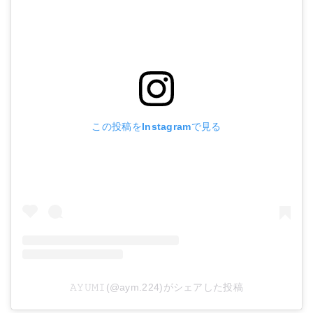
この投稿をInstagramで見る
𝙰𝚈𝚄𝙼𝙸(@aym.224)がシェアした投稿