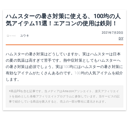
ハムスターの暑さ対策に使える、100均の人
三晃商会 サンコー ハムスター用アルミ製涼感プレート
気アイテム11選！エアコンの使用は鉄則！
楽天で詳細を見る
2021年7月20日
ユウキ
DIY
ハムスターの暑さ対策はどうしていますか。実はハムスターは日本
の夏の気温は高すぎて苦手です。熱中症対策としてもハムスターへ
の暑さ対策は必須でしょう。実は100均にはハムスターの暑さ対策に
有効なアイテムがたくさんあるのです。100均の人気アイテムを紹介
します。
※商品PRを含む記事です。当メディアはAmazonアソシエイト、楽天アフィリエイ
トを始めとした各種アフィリエイトプログラムに参加しています。当サービスの記
事で紹介している商品を購入すると、売上の一部が弊社に還元されます。
マルカン ハムちゃんのひんやりアルミひやっこ ハムスター用
楽天で詳細を見る