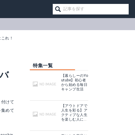
はこれ！
特集一覧
バ
【暮らしーのYo
utube】初心者
から始める毎日
キャンプ生活
り付けて
【アウトドアで
を集めて
人生を彩る】ア
クティブな人生
タカギ EARTH MAN スポンジポリッシャー
を楽しむ人に話
を聞いてみた
る
楽天で詳細を見る