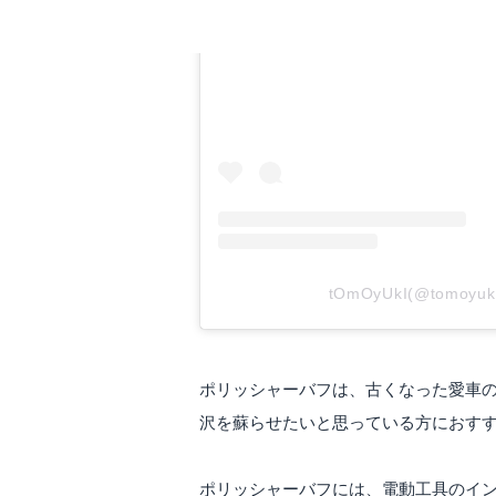
この投稿をIns
tOmOyUkI(@tomoy
ポリッシャーバフは、古くなった愛車
沢を蘇らせたいと思っている方におす
ポリッシャーバフには、電動工具のイ