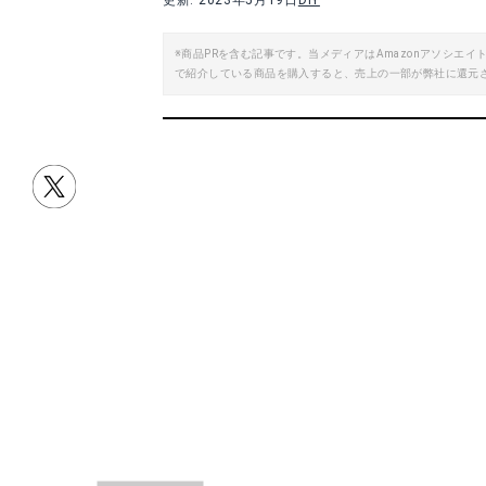
更新: 2023年5月19日
DIY
※商品PRを含む記事です。当メディアはAmazonアソシ
で紹介している商品を購入すると、売上の一部が弊社に還元
SUN UP ポリッシャー用 ラバーパッド PS125-05
ポリッシャー用 ス
楽天で詳細を見る
目次