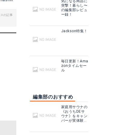
anashin
気になる商品に
突撃！暮らし〜
の編集部レビュ
ー録！
ビスの記事
Jackson特集！
毎日更新！Ama
zonタイムセー
リル用
ル
る
編集部のおすすめ
家庭用サウナの
《おうちDEサ
ウナ》をキャン
パーが実体験！
テントサウナと
どこが違う？