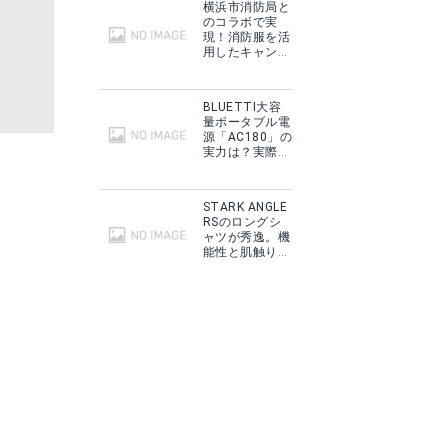
横浜市消防局と
のコラボで実
現！消防服を活
用したキャンプ
ギアをMakuake
で予約販売開
始！
BLUETTI大容
量ポータブル電
源「AC180」の
実力は？実際に
フィールドで使
用した感想をご
紹介！
STARK ANGLE
RSのロングシ
ャツが秀逸。機
能性と肌触りに
思わずうっと
り！