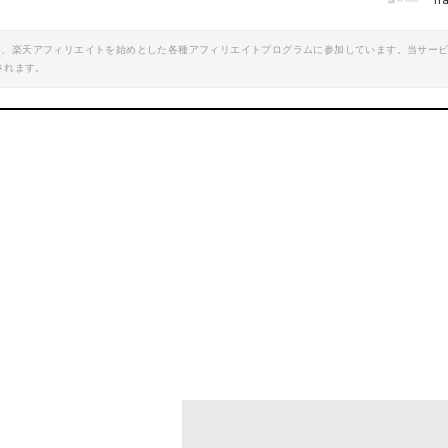
h
エイト、楽天アフィリエイトを始めとした各種アフィリエイトプログラムに参加しています。当サー
されます。
ポンジ 波形ソフト PS125-02
Utoolmart ウールホイール 電動ド
楽天で詳細を見る
楽天で詳細を見