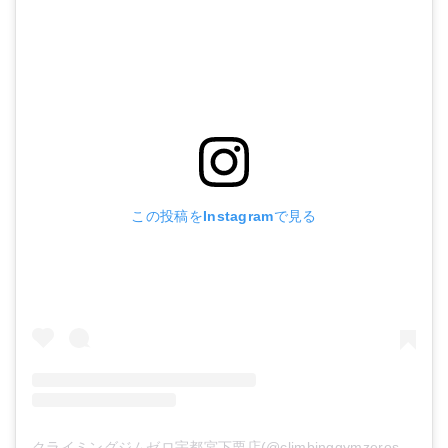
この投稿をInstagramで見る
クライミングジムゼロ宇都宮下栗店(@climbinggymzerosimoguri)がシェアした投稿