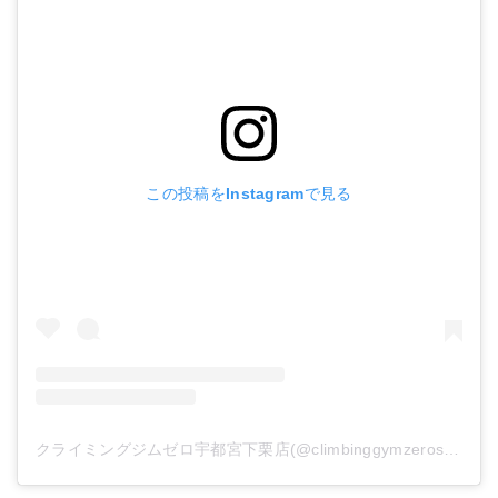
この投稿をInstagramで見る
クライミングジムゼロ宇都宮下栗店(@climbinggymzerosimoguri)がシェアした投稿