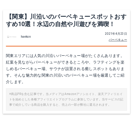
【関東】川沿いのバーベキュースポットおす
すめ10選！水辺の自然や川遊びを満喫！
2021年4月23日
haekon
バーベキュー
関東エリアには人気の川沿いバーベキュー場がたくさんあります。
紅葉を見ながらバーベキューができるところや、ラフティングを楽
しめるバーベキュー場、サウナが設置される癒しスポットもありま
す。そんな魅力的な関東の川沿いのバーベキュー場を厳選してご紹
介します。
※商品PRを含む記事です。当メディアはAmazonアソシエイト、楽天アフィリエイ
トを始めとした各種アフィリエイトプログラムに参加しています。当サービスの記
事で紹介している商品を購入すると、売上の一部が弊社に還元されます。