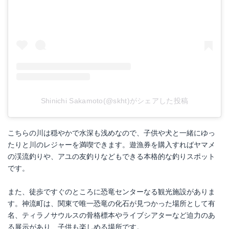
Shinichi Sakamoto(@skht)がシェアした投稿
こちらの川は穏やかで水深も浅めなので、子供や犬と一緒にゆっ
たりと川のレジャーを満喫できます。遊漁券を購入すればヤマメ
の渓流釣りや、アユの友釣りなどもできる本格的な釣りスポット
です。
また、徒歩ですぐのところに恐竜センターなる観光施設がありま
す。神流町は、関東で唯一恐竜の化石が見つかった場所として有
名、ティラノサウルスの骨格標本やライブシアターなど迫力のあ
る展示があり、子供も楽しめる場所です。