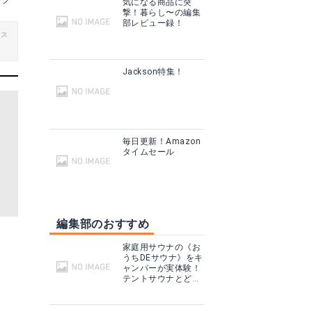
ッグ
気になる商品に突
撃！暮らし〜の編集
部レビュー録！
ビス
Jackson特集！
毎日更新！Amazon
タイムセール
編集部のおすすめ
家庭用サウナの《お
うちDEサウナ》をキ
ャンパーが実体験！
テントサウナとどこ
が違う？