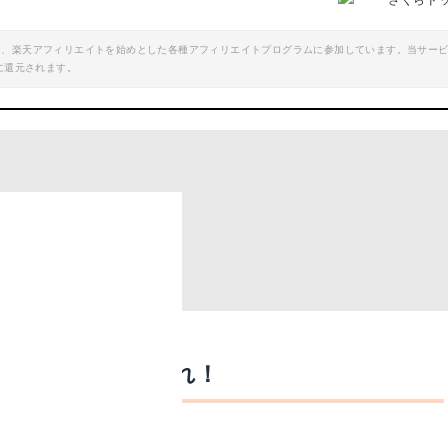
さくらド
エイト、楽天アフィリエイトを始めとした各種アフィリエイトプログラムに参加しています。当サー
に還元されます。
これ！
ズもチェック！
キャンプ用品はこれ！