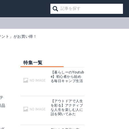
チテント」がお買い得！
特集一覧
【暮らしーのYoutub
e】初心者から始め
る毎日キャンプ生活
テ
【アウトドアで人生
用品
を彩る】アクティブ
な人生を楽しむ人に
話を聞いてみた