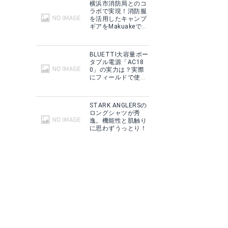
横浜市消防局とのコ
ラボで実現！消防服
を活用したキャンプ
ギアをMakuakeで予
約販売開始！
BLUETTI大容量ポー
タブル電源「AC18
0」の実力は？実際
にフィールドで使用
した感想をご紹介！
STARK ANGLERSの
ロングシャツが秀
逸。機能性と肌触り
に思わずうっとり！