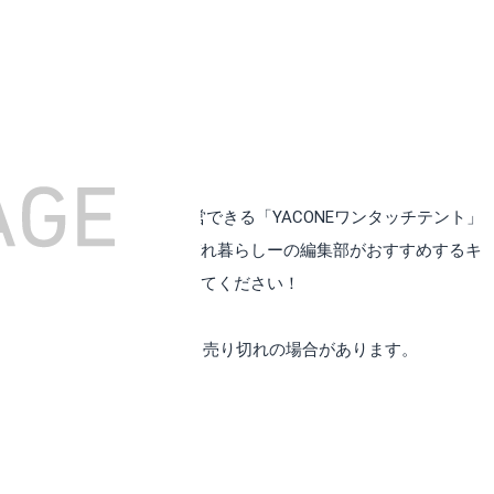
初心者でもあっという間に設営できる「YACONEワンタッチテント」
コンロ・テーブルからそれぞれ暮らしーの編集部がおすすめするキ
焚き火台選びの参考にしてみてください！
に作成しています。価格変更、売り切れの場合があります。
ACONE