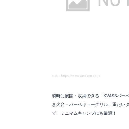
出典：https://www.amazon.co.jp
瞬時に展開・収納できる「KVASSバー
き火台・バーベキューグリル、重たいダ
で、ミニマムキャンプにも最適！