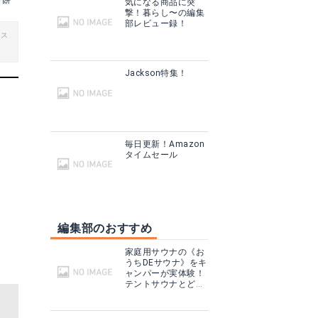
げ餅
気になる商品に突
撃！暮らし〜の編集
部レビュー録！
ビス
産
SOTOスライドガストーチレザーカバー
Jackson特集！
商品サイト
毎日更新！Amazon
タイムセール
編集部のおすすめ
家庭用サウナの《お
うちDEサウナ》をキ
ャンパーが実体験！
テントサウナとどこ
が違う？