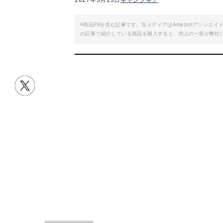
2021年3月25日
キャンプギア
※商品PRを含む記事です。当メディアはAmazonアソシ
OD缶レザージャケット
カーミットレザ
の記事で紹介している商品を購入すると、売上の一部が弊社
商品サイト
目次