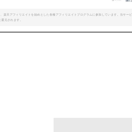
揚
エイト、楽天アフィリエイトを始めとした各種アフィリエイトプログラムに参加しています。当サー
ージャケット
レザークッション(カーミット)受注生
に還元されます。
商品サイト
商品サイト