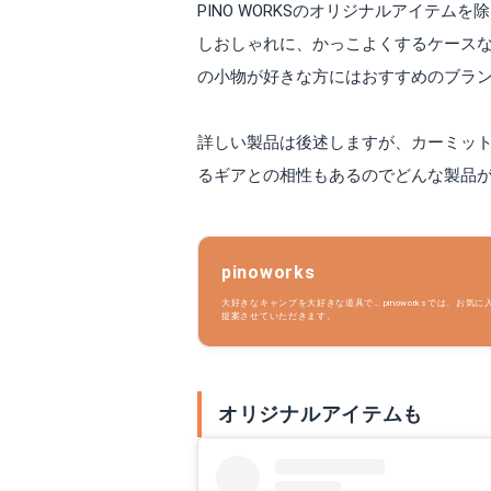
PINO WORKSのオリジナルアイテムを
しおしゃれに、かっこよくするケース
の小物が好きな方にはおすすめのブラ
詳しい製品は後述しますが、カーミッ
るギアとの相性もあるのでどんな製品が
pinoworks
大好きなキャンプを大好きな道具で… pinoworksでは、お気に入りのキャンプギアを自分らしく演出できるようなアイテムや、こんなものがあったらなぁ、というものをご
提案させていただきます。
オリジナルアイテムも