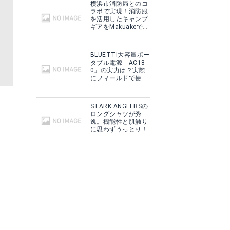
横浜市消防局とのコ
ラボで実現！消防服
を活用したキャンプ
PINOWORKS「Hirune カトラリーセット」
ギアをMakuakeで予
約販売開始！
商品サイト
BLUETTI大容量ポー
タブル電源「AC18
0」の実力は？実際
にフィールドで使用
した感想をご紹介！
STARK ANGLERSの
ロングシャツが秀
逸。機能性と肌触り
に思わずうっとり！