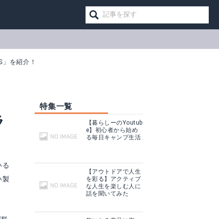
S」を紹介！
特集一覧
ラ
【暮らしーのYoutub
e】初心者から始め
る毎日キャンプ生活
いる
【アウトドアで人生
い製
を彩る】アクティブ
な人生を楽しむ人に
話を聞いてみた