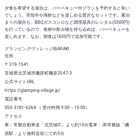
夕食を希望する場合は、バーベキュー付プランを予約すると良い
でしょう。常陸牛や海鮮などを楽しめる贅沢なセットです。素泊
まりの場合も、BBQガスコンロなど調理器具のレンタル(5500円)
を行っているので、食材や飲み物を持ち込めば、バーベキューを
楽しめます。なお、朝食は1650円で追加可能です。
グランピングヴィレッジIBARAKI
住所
〒319-1541
茨城県北茨城市磯原町磯原2547-3
公式サイトURL
https://glamping-village.jp/
電話番号
050-3181-6268 （ 受付時間 9:00～19:00）
アクセス
車：常磐自動車道「北茨城IC」より約10分電車：JR常磐線「磯
原駅」より無料送迎にて約5分