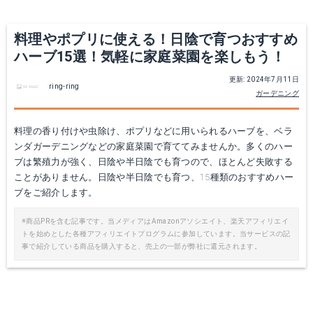
料理やポプリに使える！日陰で育つおすすめ
ハーブ15選！気軽に家庭菜園を楽しもう！
更新: 2024年7月11日
ring-ring
ガーデニング
料理の香り付けや虫除け、ポプリなどに用いられるハーブを、ベラ
ンダガーデニングなどの家庭菜園で育ててみませんか。多くのハー
ブは繁殖力が強く、日陰や半日陰でも育つので、ほとんど失敗する
ことがありません。日陰や半日陰でも育つ、15種類のおすすめハー
ブをご紹介します。
※商品PRを含む記事です。当メディアはAmazonアソシエイト、楽天アフィリエイ
トを始めとした各種アフィリエイトプログラムに参加しています。当サービスの記
事で紹介している商品を購入すると、売上の一部が弊社に還元されます。