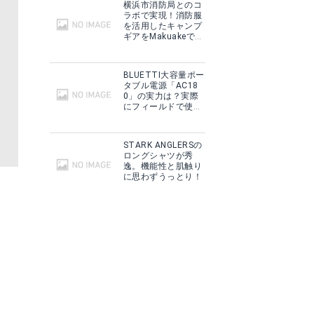
横浜市消防局とのコ
ラボで実現！消防服
を活用したキャンプ
ギアをMakuakeで予
約販売開始！
BLUETTI大容量ポー
タブル電源「AC18
0」の実力は？実際
にフィールドで使用
した感想をご紹介！
STARK ANGLERSの
ロングシャツが秀
逸。機能性と肌触り
に思わずうっとり！