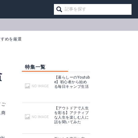
すすめを厳選
特集一覧
貧
【暮らしーのYoutub
e】初心者から始め
る毎日キャンプ生活
てご
【アウトドアで人生
ニ商
を彩る】アクティブ
な人生を楽しむ人に
話を聞いてみた