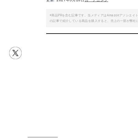
更新: 2021年5月20日
ガーデニング
※商品PRを含む記事です。当メディアはAmazonアソシ
の記事で紹介している商品を購入すると、売上の一部が弊社
目次