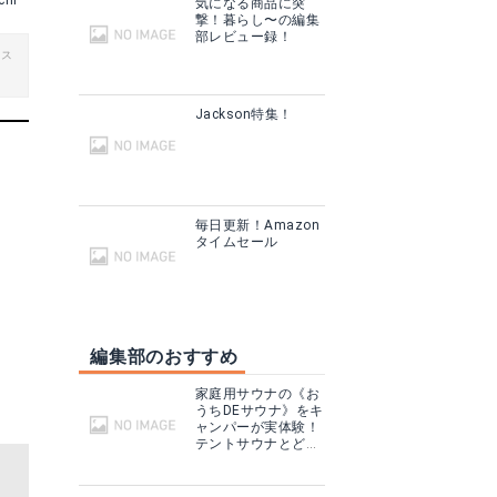
chi
気になる商品に突
撃！暮らし〜の編集
部レビュー録！
ビス
Jackson特集！
毎日更新！Amazon
タイムセール
編集部のおすすめ
家庭用サウナの《お
うちDEサウナ》をキ
ャンパーが実体験！
テントサウナとどこ
が違う？