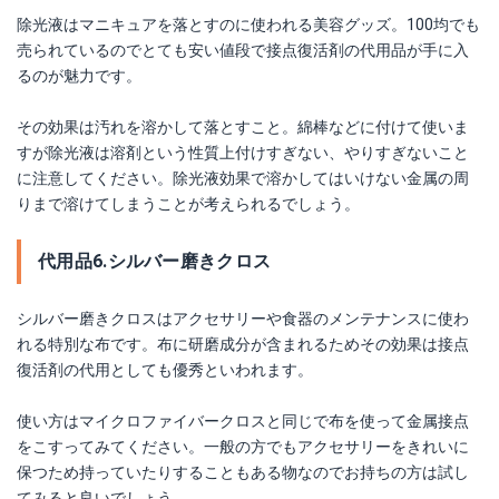
除光液はマニキュアを落とすのに使われる美容グッズ。100均でも
売られているのでとても安い値段で接点復活剤の代用品が手に入
るのが魅力です。
その効果は汚れを溶かして落とすこと。綿棒などに付けて使いま
すが除光液は溶剤という性質上付けすぎない、やりすぎないこと
に注意してください。除光液効果で溶かしてはいけない金属の周
りまで溶けてしまうことが考えられるでしょう。
代用品6.シルバー磨きクロス
シルバー磨きクロスはアクセサリーや食器のメンテナンスに使わ
れる特別な布です。布に研磨成分が含まれるためその効果は接点
復活剤の代用としても優秀といわれます。
使い方はマイクロファイバークロスと同じで布を使って金属接点
をこすってみてください。一般の方でもアクセサリーをきれいに
保つため持っていたりすることもある物なのでお持ちの方は試し
てみると良いでしょう。