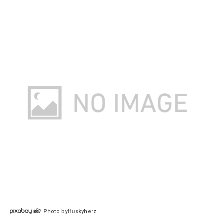
Photo byHuskyherz