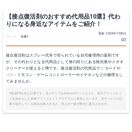
【接点復活剤のおすすめ代用品10選】代わ
りになる身近なアイテムをご紹介！
更新: 2024年7月8日
佐藤3
DIY
接点復活剤はスプレー式等で売られている自宅修理用の薬剤です
が、その代わりとなる代用品として身の回りにある除光液やメガネ
クリーナーが使えると噂です。接点復活剤の代用品でSDカードや
USB・リモコン・ゲームコントローラーやイヤホンなどの修理をし
てみませんか。
※商品PRを含む記事です。当メディアはAmazonアソシエイト、楽天アフィリエイ
トを始めとした各種アフィリエイトプログラムに参加しています。当サービスの記
事で紹介している商品を購入すると、売上の一部が弊社に還元されます。