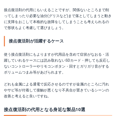
接点復活剤の代用にもいえることですが、関係ないところまで削
ってしまったり必要な油分(グリスなど)まで落としてしまうと動き
に支障をおこして本格的な故障をしてしまうことも考えられるの
で形状もよく考慮して選びましょう。
接点復活剤が活躍するケース
使う接点復活剤にもよりますが代用品を含めて症状がなおる・活
躍していれるケースには読み取れないSDカード・押しても反応し
ないコントローラーやリモコンボタン・回すとガリガリ音がする
ボリュームつまみ等があげられます。
どれも金属による通電で反応させるのですが金属のところに汚れ
やサビ等が付着して接触が悪くなり不具合が置きているシーンの
改善と考えると良いですね。
接点復活剤の代用となる身近な製品10選