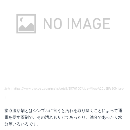
出典：https://www.photo-ac.com/main/detail/2570700?title=Micro%20USB%20Micro-
B
接点復活剤とはシンプルに言うと汚れを取り除くことによって通
電を促す薬剤で、その汚れもサビであったり、油分であったり水
分等いろいろです。