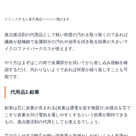
クリックすると楽天商品ページへ飛びます
接点復活剤の代用品として軽い程度の汚れを取り除くのであれば
繊維が超極細で金属部分の汚れや油等を拭き取る効果が大きいマ
イクロファイバークロスが使えます。
やり方はまずはこの布で金属部分を拭いてから差し込み接触を確
認するだけ。代わりないようであれば何度か繰り返しすことも可
能です。
代用品2.鉛筆
鉛筆は芯に炭素が含まれる(炭素は通電を促す物質)ため接点を芯で
こすり炭素を付け電気を通しやすくするという効果が期待できる
もの。接点復活剤の代用としても使えるでしょう。
芯の尖らせ方で幅広や狭い場所用と加減がしやすいことも鉛筆が