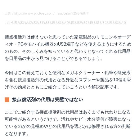
出典：https://www.photo-ac.com/main/detail/2564684?
title=%E3%83%AC%E3%83%88%E3%83%AD%E3%82%B2%E3%83%BC%E3%83%A0
接点復活剤は使えないと思っていた家電製品のリモコンやオーデ
ィオ・PCやモバイル機器のUSB端子などを使えるようにするため
のもの。そのしくみを知っていると代わりとなってくれる代用品
を日用品の中から見つけることができるでしょう。
今回はこの覚えておくと便利なメガネクリーナー・鉛筆や除光液
を含む接点復活剤の代用となる身近なスプレーや製品を10個を挙
げその効果とともにご紹介していこうという解説記事です。
接点復活剤の代用は完璧ではない
ここでご紹介する接点復活剤の代用品はあくまでも代わりになる
可能性があるというだけで、汚れやサビ・水分等何が障害になっ
ているのかの見極めやどの代用品を選ぶかは修理される方の判断
となります。