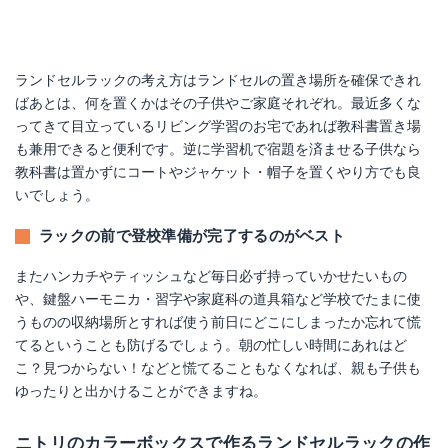
ランドセルラックの考え方はランドセルの置き場所を確保できれ
ばあとは、何を置くかはその子供やご家庭それぞれ。最近多くな
ってきて目立っているリビング学習のお宅であれば教科書置き場
も兼用できると便利です。逆に学習机で宿題を済ませる子供なら
教科書は置かずにコートやジャケット・帽子を置くやり方でも良
いでしょう。
ラックの前で登校準備が完了するのがベスト
またハンカチやティッシュなど毎日必ず持っていかせたいもの
や、鍵盤ハーモニカ・習字や家庭科の道具箱など学校でたまに使
うものの収納場所とすれば使う前日にどこにしまったか忘れて慌
てるということも防げるでしょう。朝の忙しい時間にあれはど
こ？見つからない！などと慌てることもなくなれば、親も子供も
ゆったりと出かけることができますね。
ニトリのカラーボックスで作るランドセルラックの作