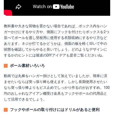
教科書や大きな荷物を置かない場合であれば、ボックス内をハン
ガーかけにするやり方や、側面にフックを付けたりボックスを2つ
並べてポールを渡し登校用に使用する衣類収納にするやり方など
あります。ネジが打てるかどうかは、側面の板を軽く叩いて中の
状態を確認してからやると良いでしょう。どのようなデザインに
するかのヒントには後述のDIYアイデアも是非ご覧くださいね。
ポール素材いろいろ
動画では丸棒をハンガー掛けとして加えていましたが、簡単に済
ませたいならば突っ張り棒も使えます。しかし長期使用させたい
なら突っ張り棒よりもビス止めでしっかり作るのがおすすめ。100
均のおしゃれなアイアン棚受け金具もフックやポールの代用品と
して活用できるでしょう。
フックやポールの取り付けにはドリルがあると便利