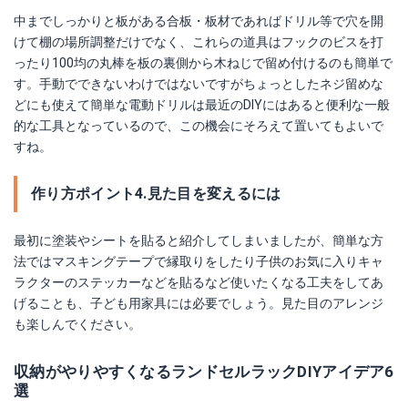
中までしっかりと板がある合板・板材であればドリル等で穴を開
けて棚の場所調整だけでなく、これらの道具はフックのビスを打
ったり100均の丸棒を板の裏側から木ねじで留め付けるのも簡単で
す。手動でできないわけではないですがちょっとしたネジ留めな
どにも使えて簡単な電動ドリルは最近のDIYにはあると便利な一般
的な工具となっているので、この機会にそろえて置いてもよいで
すね。
作り方ポイント4.見た目を変えるには
最初に塗装やシートを貼ると紹介してしまいましたが、簡単な方
法ではマスキングテープで縁取りをしたり子供のお気に入りキャ
ラクターのステッカーなどを貼るなど使いたくなる工夫をしてあ
げることも、子ども用家具には必要でしょう。見た目のアレンジ
も楽しんでください。
収納がやりやすくなるランドセルラックDIYアイデア6
選