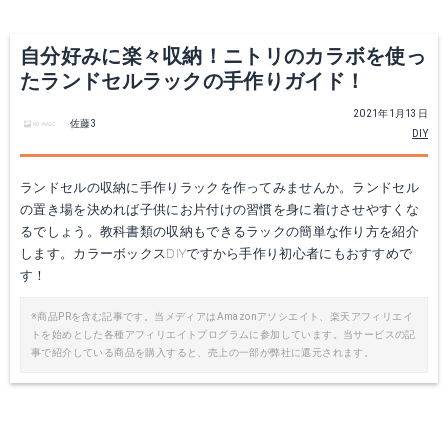
自分好みに楽々収納！ニトリのカラボを使っ
たランドセルラックの手作りガイド！
2021年1月13日
佐藤3
DIY
ランドセルの収納に手作りラックを作ってみませんか。ランドセル
の置き場を決めれば子供にお片付けの習慣を身に着けさせやすくな
るでしょう。教科書類の収納もできるラックの簡単な作り方を紹介
します。カラーボックスDIYですから手作り初心者にもおすすめで
す！
※商品PRを含む記事です。当メディアはAmazonアソシエイト、楽天アフィリエイ
トを始めとした各種アフィリエイトプログラムに参加しています。当サービスの記
事で紹介している商品を購入すると、売上の一部が弊社に還元されます。