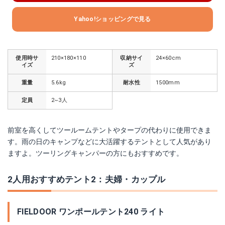
Yahoo!ショッピングで見る
使用時サ
210×180×110
収納サイ
24×60cm
イズ
ズ
重量
5.6kg
耐水性
1500mm
定員
2~3人
前室を高くしてツールームテントやタープの代わりに使用できま
す。雨の日のキャンプなどに大活躍するテントとして人気があり
ますよ。ツーリングキャンパーの方にもおすすめです。
2人用おすすめテント2：夫婦・カップル
FIELDOOR ワンポールテント240 ライト