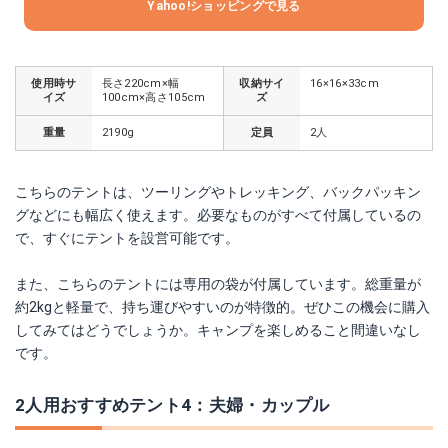
Yahoo!ショッピングで見る
使用時サ
長さ220cm×幅
収納サイ
16×16×33cm
イズ
100cm×高さ105cm
ズ
重量
2190g
定員
2人
こちらのテントは、ツーリングやトレッキング、バックパッキン
グなどにも幅広く使えます。必要なものがすべて付属しているの
で、すぐにテントを設営可能です。
また、こちらのテントには専用の袋が付属しています。総重量が
約2kgと軽量で、持ち運びやすいのが特徴的。ぜひこの機会に購入
してみてはどうでしょうか。キャンプを楽しめること間違いなし
です。
2人用おすすめテント4：夫婦・カップル