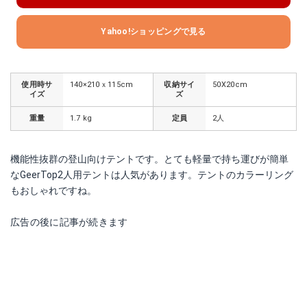
Yahoo!ショッピングで見る
使用時サ
140×210ｘ115cm
収納サイ
50X20cm
イズ
ズ
重量
1.7 kg
定員
2人
機能性抜群の登山向けテントです。とても軽量で持ち運びが簡単
なGeerTop2人用テントは人気があります。テントのカラーリング
もおしゃれですね。
広告の後に記事が続きます