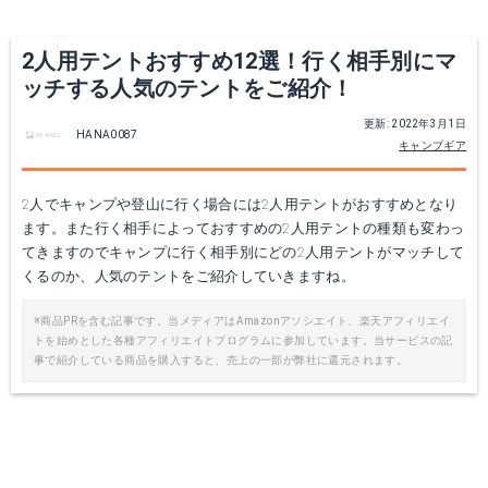
Yahoo!ショッピングで見る
Yahoo!ショッピングで見る
2人用テントおすすめ12選！行く相手別にマ
ッチする人気のテントをご紹介！
更新: 2022年3月1日
HANA0087
キャンプギア
2人でキャンプや登山に行く場合には2人用テントがおすすめとなり
ます。また行く相手によっておすすめの2人用テントの種類も変わっ
てきますのでキャンプに行く相手別にどの2人用テントがマッチして
くるのか、人気のテントをご紹介していきますね。
Tepee ナバホ300
ケシュア ワンタッチテント
※商品PRを含む記事です。当メディアはAmazonアソシエイト、楽天アフィリエイ
トを始めとした各種アフィリエイトプログラムに参加しています。当サービスの記
Amazonで詳細を見る
Amazonで詳細を見る
事で紹介している商品を購入すると、売上の一部が弊社に還元されます。
楽天で詳細を見る
楽天で詳細を見る
Yahoo!ショッピングで見る
Yahoo!ショッピングで見る