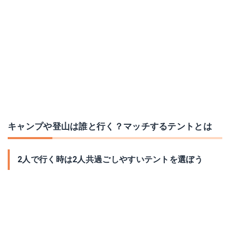
キャプテンスタッグ ヘキサゴン300UV
BUNDOK ドーム型テント 2〜3人用
Amazonで詳細を見る
Amazonで詳細を見る
楽天で詳細を見る
楽天で詳細を見る
Yahoo!ショッピングで見る
Yahoo!ショッピングで見る
キャンプや登山は誰と行く？マッチするテントとは
2人で行く時は2人共過ごしやすいテントを選ぼう