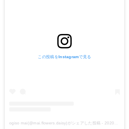
この投稿をInstagramで見る
ogiso mai(@mai.flowers.daisy)がシェアした投稿
-
2020年 7月月27日午後4時32分PDT