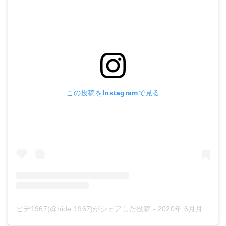
スゴイッス
FUJIFILM 防水カメラ XP140
Amazonで詳細を見る
Amazonで詳細を見る
楽天で詳細を見る
楽天で詳細を見る
Yahoo!ショッピングで見る
Yahoo!ショッピングで見る
この投稿をInstagramで見る
ヒデ1967(@hide.1967)がシェアした投稿
-
2020年 6月月15日午前5時32分PDT
絶対おいしいキャンプごはん