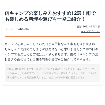
Yahoo!ショッピングで見る
Yahoo!ショッピングで見る
雨キャンプの楽しみ方おすすめ12選！雨で
も楽しめる料理や遊びを一挙ご紹介！
更新: 2022年5月13日
HANA0087
キャンプノウハウ
キャンプを楽しみにしていた日が雨予報なんて事もありますよね。
しかしそこで諦めてしまうのは勿体ないと思いませんか？雨の日キ
ャンプでも楽しめる方法はたくさんあります。雨の日キャンプの楽
しみ方や雨の日でも出来る料理や遊びをご紹介してききます。
GOGlamping 防水タープ
Kindle Paperwhite (8GB) 6.8
※商品PRを含む記事です。当メディアはAmazonアソシエイト、楽天アフィリエイ
トを始めとした各種アフィリエイトプログラムに参加しています。当サービスの記
Amazonで詳細を見る
Amazonで詳細を見る
事で紹介している商品を購入すると、売上の一部が弊社に還元されます。
楽天で詳細を見る
楽天で詳細を見る
Yahoo!ショッピングで見る
Yahoo!ショッピングで見る