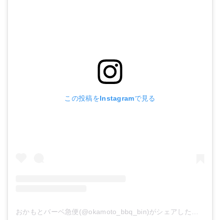
この投稿をInstagramで見る
おかもとバーベ急便(@okamoto_bbq_bin)がシェアした投稿
-
2