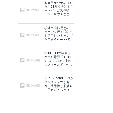
家庭用サウナの《お
うちDEサウナ》をキ
ャンパーが実体験！
テントサウナとどこ
が違う？
横浜市消防局とのコ
ラボで実現！消防服
を活用したキャンプ
ギアをMakuakeで予
約販売開始！
BLUETTI大容量ポー
タブル電源「AC18
0」の実力は？実際
にフィールドで使用
した感想をご紹介！
STARK ANGLERSの
ロングシャツが秀
逸。機能性と肌触り
に思わずうっとり！