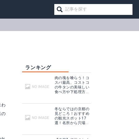
ランキング
肉の塊を喰らう！コ
スパ最高、コストコ
の牛タンの美味しい
食べ方や下処理方法
を紹介！
味わ
冬ならではの京都の
県の
見どころ！おすすめ
の観光スポット17
選！名所から穴場ま
で！