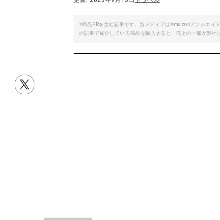
更新: 2023年9月13日
トラベル
※商品PRを含む記事です。当メディアはAmazonアソシ
の記事で紹介している商品を購入すると、売上の一部が弊社
目次