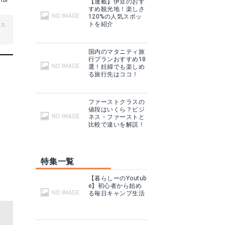
mbi
【連載】伊豆のおす
すめ観光地！楽しさ
120%の人気スポッ
トを紹介
ビス
国内のマタニティ旅
行プランおすすめ18
選！妊婦でも楽しめ
る旅行先はココ！
ファーストクラスの
値段はいくら？ビジ
ネス・ファーストと
比較で違いを解説！
特集一覧
【暮らしーのYoutub
e】初心者から始め
る毎日キャンプ生活