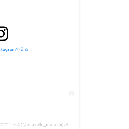
tagramで見る
ヌーベルムラチ／竜王きのこ農園レコズファーム(@nouvelle_murachi)がシェアした投稿
-
2019年 8月