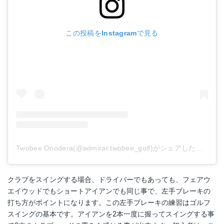
この投稿をInstagramで見る
Twobee Onodera(@admirar.twobee_golf)がシェアした投稿
-
2
クラブをスイングする場合、ドライバーでもあっても、フェアウ
エイウッドでもショートアイアンでも同じ事で、左手ブレーキの
打ち方がポイントになります。この左手ブレーキの練習はゴルフ
スイングの基本です。アイアンを2本一度に握ってスイングする事