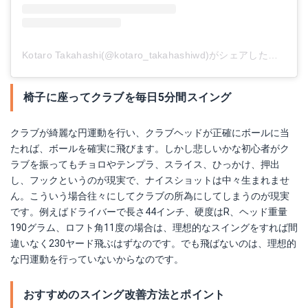
Kotaro Takahashi(@kotaro_takahashiwd)がシェアした投稿
-
2
椅子に座ってクラブを毎日5分間スイング
クラブが綺麗な円運動を行い、クラブヘッドが正確にボールに当
たれば、ボールを確実に飛びます。しかし悲しいかな初心者がク
ラブを振ってもチョロやテンプラ、スライス、ひっかけ、押出
し、フックというのが現実で、ナイスショットは中々生まれませ
ん。こういう場合往々にしてクラブの所為にしてしまうのが現実
です。例えばドライバーで長さ44インチ、硬度はR、ヘッド重量
190グラム、ロフト角11度の場合は、理想的なスイングをすれば間
違いなく230ヤード飛ぶはずなのです。でも飛ばないのは、理想的
な円運動を行っていないからなのです。
おすすめのスイング改善方法とポイント