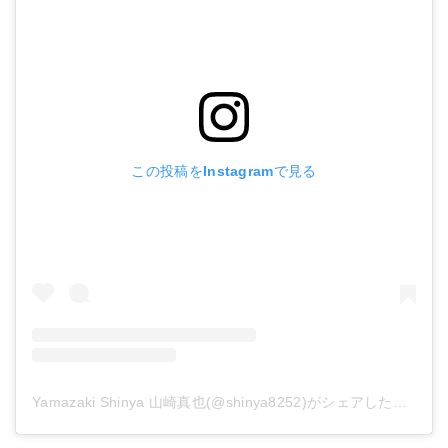
この投稿をInstagramで見る
Yamazaki Shinya 山崎真也(@shinya8252)がシェアした投稿
-
2