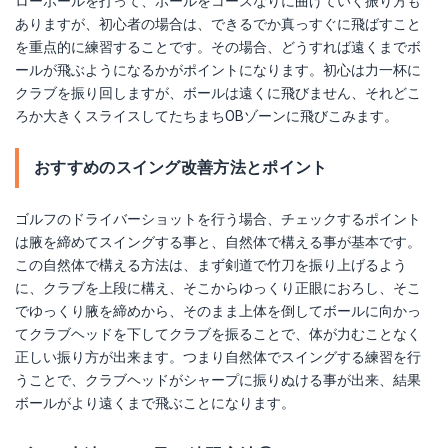
ローボールを打って、ボールをコースなりに曲げていく振り方も
ありますが、初心者の場合は、できるでか真っすぐに飛ばすこと
を重点的に練習することです。その場合、どうすれば遠くまでボ
ールが飛ぶようになるかがポイントになります。初心は力一杯に
クラブを振り回しますが、ボールは遠くに飛びません、それどこ
ろか大きくスライスしてたちまちOBゾーンに飛びこみます。
おすすめのスイング改善方法とポイント
ゴルフのドライバーショットを行う場合、チェックするポイント
は腋を締めてスイングする事と、自然体で構える事が基本です。
この自然体で構える方法は、まず剣道で竹刀を振り上げるよう
に、クラブを上段に構え、そこからゆっくり正眼におろし、そこ
でゆっくり腋を締めから、そのまま上体を倒してボールに向かっ
てクラブヘッドを下してクラブを振ることで、体が力むことなく
正しい振り方が出来ます。つまり自然体でスイングする練習を行
うことで、クラブヘッドがシャープに振りぬける事が出来、結果
ボールがより遠くまで飛ぶことになります。