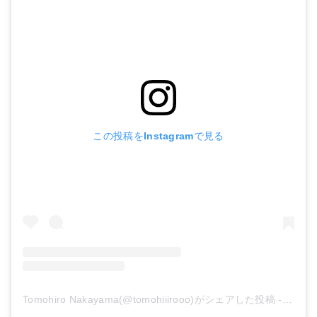
この投稿をInstagramで見る
Tomohiro Nakayama(@tomohiiirooo)がシェアした投稿
-
2020