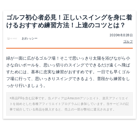
ゴルフ初心者必見！正しいスイングを身に着
けるおすすめ練習方法！上達のコツとは？
2020年8月28日
おわっシー
ゴルフ
緑が一面に広がるゴルフ場！そこで思いっきり太陽を浴びながら小
さな白いボールを、思いっ切りのスイングでできるだけ遠くへ飛ば
すためには、基本に忠実な練習がおすすめです。一日でも早くゴル
フ場に行って、思いっきりスイングできるよう、普段から練習をし
っかり行いましょう。
※商品PRを含む記事です。当メディアはAmazonアソシエイト、楽天アフィリエイ
トを始めとした各種アフィリエイトプログラムに参加しています。当サービスの記
事で紹介している商品を購入すると、売上の一部が弊社に還元されます。