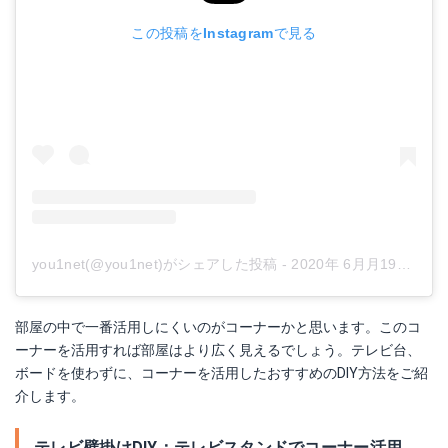
この投稿をInstagramで見る
you1net(@you1net)がシェアした投稿
-
2020年 6月月19日午前1時58分PDT
部屋の中で一番活用しにくいのがコーナーかと思います。このコ
壁美人 TI200 TVSKBTI200MB
ーナーを活用すれば部屋はより広く見えるでしょう。テレビ台、
ボードを使わずに、コーナーを活用したおすすめのDIY方法をご紹
Amazonで詳細を見る
介します。
Yahoo!ショッピングで見る
テレビ壁掛けDIY：テレビスタンドでコーナー活用