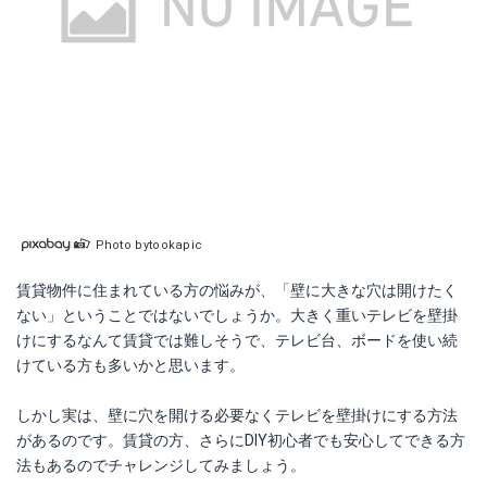
Photo bytookapic
ラブリコ 2×4アジャスター
賃貸物件に住まれている方の悩みが、「壁に大きな穴は開けたく
ない」ということではないでしょうか。大きく重いテレビを壁掛
Amazonで詳細を見る
けにするなんて賃貸では難しそうで、テレビ台、ボードを使い続
けている方も多いかと思います。
楽天で詳細を見る
しかし実は、壁に穴を開ける必要なくテレビを壁掛けにする方法
Yahoo!ショッピングで見る
があるのです。賃貸の方、さらにDIY初心者でも安心してできる方
法もあるのでチャレンジしてみましょう。