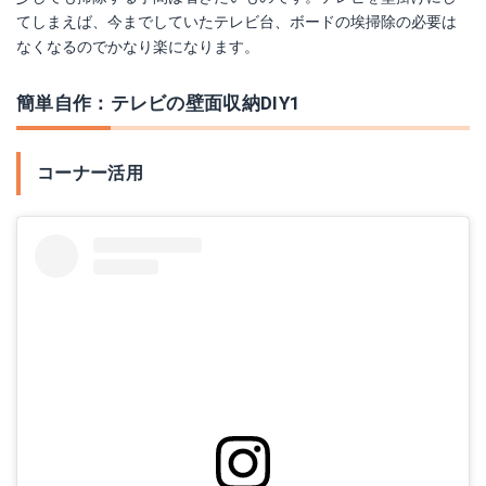
てしまえば、今までしていたテレビ台、ボードの埃掃除の必要は
なくなるのでかなり楽になります。
BRIWAX トルエンフリー ジャコビアン 370ml
Amazonで詳細を見る
簡単自作：テレビの壁面収納DIY1
Yahoo!ショッピングで見る
コーナー活用