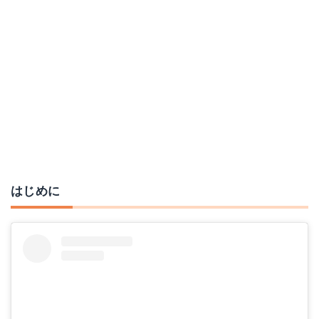
Perlegear アーム式 13～42インチ対応
Amazonで詳細を見る
楽天で詳細を見る
Yahoo!ショッピングで見る
はじめに