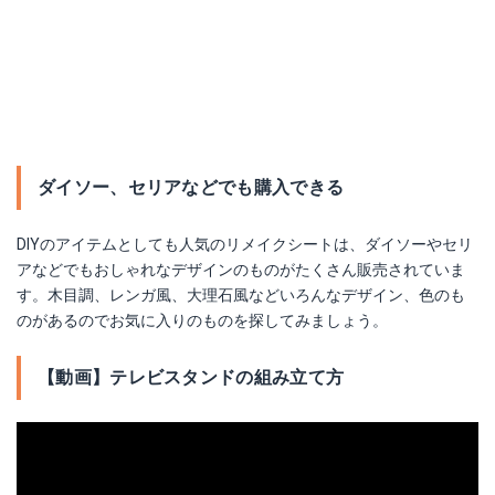
建築の友 クロスの穴うめ材 3色セット C-31
Amazonで詳細を見る
ダイソー、セリアなどでも購入できる
Yahoo!ショッピングで見る
DIYのアイテムとしても人気のリメイクシートは、ダイソーやセリ
アなどでもおしゃれなデザインのものがたくさん販売されていま
す。木目調、レンガ風、大理石風などいろんなデザイン、色のも
のがあるのでお気に入りのものを探してみましょう。
【動画】テレビスタンドの組み立て方