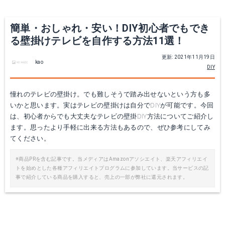
簡単・おしゃれ・安い！DIY初心者でもでき
る壁掛けテレビを自作する方法11選！
更新: 2021年11月19日
kao
DIY
憧れのテレビの壁掛け。でも難しそうで踏み出せないという方も多
いかと思います。実はテレビの壁掛けは自分でDIYが可能です。今回
は、初心者からでも大丈夫なテレビの壁掛DIY方法についてご紹介し
ます。思ったより手軽に出来る方法もあるので、ぜひ参考にしてみ
てください。
※商品PRを含む記事です。当メディアはAmazonアソシエイト、楽天アフィリエイ
トを始めとした各種アフィリエイトプログラムに参加しています。当サービスの記
事で紹介している商品を購入すると、売上の一部が弊社に還元されます。