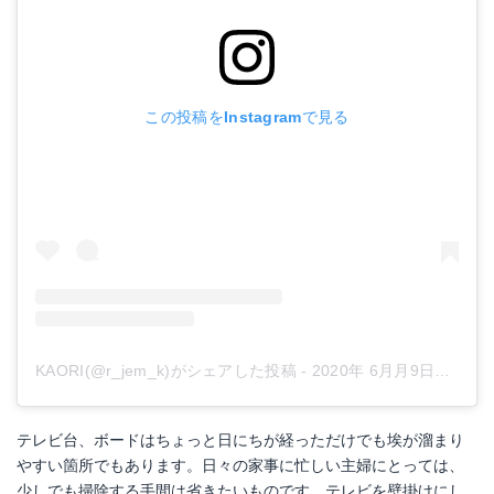
この投稿をInstagramで見る
KAORI(@r_jem_k)がシェアした投稿
-
2020年 6月月9日午後7時39分PDT
テレビ台、ボードはちょっと日にちが経っただけでも埃が溜まり
やすい箇所でもあります。日々の家事に忙しい主婦にとっては、
少しでも掃除する手間は省きたいものです。テレビを壁掛けにし