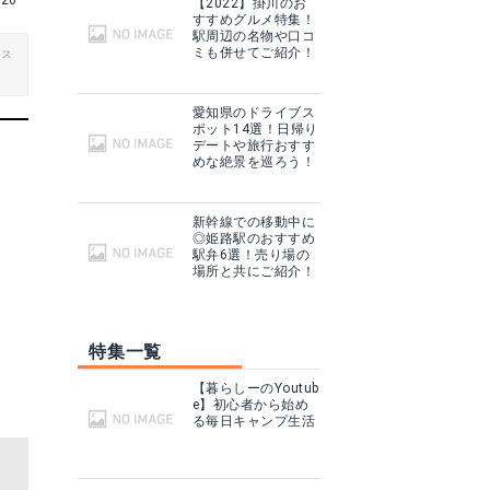
i26
【2022】掛川のお
すすめグルメ特集！
駅周辺の名物や口コ
ミも併せてご紹介！
ビス
愛知県のドライブス
ポット14選！日帰り
デートや旅行おすす
めな絶景を巡ろう！
新幹線での移動中に
◎姫路駅のおすすめ
駅弁6選！売り場の
場所と共にご紹介！
特集一覧
【暮らしーのYoutub
e】初心者から始め
る毎日キャンプ生活