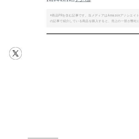
2020年8月28日
トラベル
※商品PRを含む記事です。当メディアはAmazonアソシ
の記事で紹介している商品を購入すると、売上の一部が弊社
目次