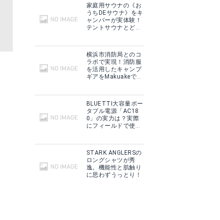
家庭用サウナの《お
うちDEサウナ》をキ
ャンパーが実体験！
テントサウナとどこ
が違う？
横浜市消防局とのコ
ラボで実現！消防服
を活用したキャンプ
ギアをMakuakeで予
約販売開始！
BLUETTI大容量ポー
タブル電源「AC18
0」の実力は？実際
にフィールドで使用
した感想をご紹介！
STARK ANGLERSの
ロングシャツが秀
逸。機能性と肌触り
に思わずうっとり！