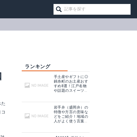
ランキング
口
手土産やギフトに◎
錦糸町のお土産おす
すめ8選！江戸名物
や話題のスイーツ
も！
べた
岩手弁（盛岡弁）の
口コ
特徴や方言の意味な
どをご紹介！地域の
人がよく使う言葉は
コレ！