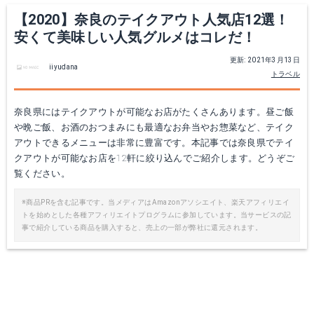
【2020】奈良のテイクアウト人気店12選！
安くて美味しい人気グルメはコレだ！
更新: 2021年3月13日
iiyudana
トラベル
奈良県にはテイクアウトが可能なお店がたくさんあります。昼ご飯
や晩ご飯、お酒のおつまみにも最適なお弁当やお惣菜など、テイク
アウトできるメニューは非常に豊富です。本記事では奈良県でテイ
クアウトが可能なお店を12軒に絞り込んでご紹介します。どうぞご
覧ください。
※商品PRを含む記事です。当メディアはAmazonアソシエイト、楽天アフィリエイ
トを始めとした各種アフィリエイトプログラムに参加しています。当サービスの記
事で紹介している商品を購入すると、売上の一部が弊社に還元されます。