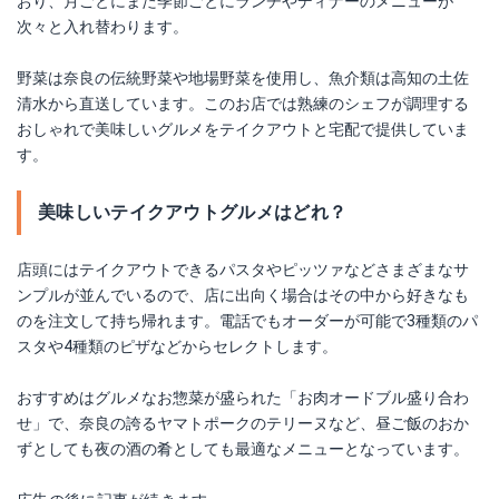
おり、月ごとにまた季節ごとにランチやディナーのメニューが
次々と入れ替わります。
野菜は奈良の伝統野菜や地場野菜を使用し、魚介類は高知の土佐
清水から直送しています。このお店では熟練のシェフが調理する
おしゃれで美味しいグルメをテイクアウトと宅配で提供していま
す。
美味しいテイクアウトグルメはどれ？
店頭にはテイクアウトできるパスタやピッツァなどさまざまなサ
ンプルが並んでいるので、店に出向く場合はその中から好きなも
のを注文して持ち帰れます。電話でもオーダーが可能で3種類のパ
スタや4種類のピザなどからセレクトします。
おすすめはグルメなお惣菜が盛られた「お肉オードブル盛り合わ
せ」で、奈良の誇るヤマトポークのテリーヌなど、昼ご飯のおか
ずとしても夜の酒の肴としても最適なメニューとなっています。