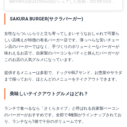
WATARU(@sl1200mk3)がシェアした投稿
-
2019年10月月6日午前1時44分PDT
SAKURA BURGER(サクラバーガー)
女性ならついふらりと立ち寄ってしまいそうなおしゃれで可愛ら
しい店構えが特徴の有名バーガー店です。薄っぺらな安いチェー
ン店のバーガーではなく、手づくりのボリューミーなバーガーが
味わえるお店で、自家製のバーコンをパティと挟んだバーガーが
このお店の人気グルメになっています。
提供するメニューは多彩で、ドッグやBLTサンド、お惣菜やサラダ
まで揃っており、ほとんどのメニューをテイクアウトできます。
美味しいテイクアウトグルメはどれ？
ランチで食べるなら「さくらタイプ」と呼ばれる自家製ベーコン
のバーガーがおすすめです。全部で4種類がラインナップされてお
り、ランチなら1個で十分のボリュームです。