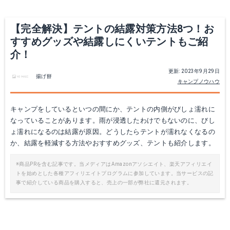
Yahoo!ショッピングで見る
Yahoo!ショッピングで見る
【完全解決】テントの結露対策方法8つ！お
すすめグッズや結露しにくいテントもご紹
介！
更新: 2023年9月29日
揚げ餅
キャンプノウハウ
キャンプをしているといつの間にか、テントの内側がびしょ濡れに
なっていることがあります。雨が浸透したわけでもないのに、びし
ょ濡れになるのは結露が原因。どうしたらテントが濡れなくなるの
か、結露を軽減する方法やおすすめグッズ、テントも紹介します。
ドライペットスキット
※商品PRを含む記事です。当メディアはAmazonアソシエイト、楽天アフィリエイ
トを始めとした各種アフィリエイトプログラムに参加しています。当サービスの記
Amazonで詳細を見る
事で紹介している商品を購入すると、売上の一部が弊社に還元されます。
楽天で詳細を見る
Yahoo!ショッピングで見る