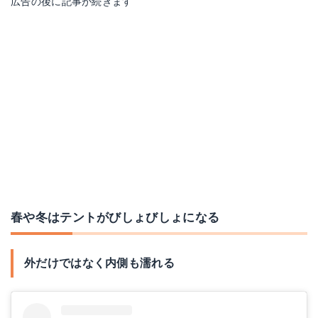
広告の後に記事が続きます
PCF-HD15-W
Amazonで詳細を見る
楽天で詳細を見る
Yahoo!ショッピングで見る
春や冬はテントがびしょびしょになる
外だけではなく内側も濡れる
無地 新聞紙
Soomloom テント用ロープ