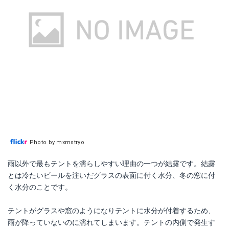
アストロ 除湿シート 5枚組
Amazonで詳細を見る
楽天で詳細を見る
Yahoo!ショッピングで見る
Photo by mxmstryo
雨以外で最もテントを濡らしやすい理由の一つが結露です。結露
とは冷たいビールを注いだグラスの表面に付く水分、冬の窓に付
く水分のことです。
テントがグラスや窓のようになりテントに水分が付着するため、
雨が降っていないのに濡れてしまいます。テントの内側で発生す