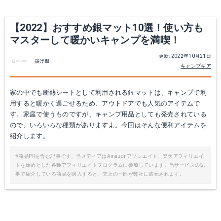
Yahoo!ショッピングで見る
Yahoo!ショッピングで見る
【2022】おすすめ銀マット10選！使い方も
マスターして暖かいキャンプを満喫！
更新: 2022年10月21日
揚げ餅
キャンプギア
家の中でも断熱シートとして利用される銀マットは、キャンプで利
用すると暖かく過ごせるため、アウトドアでも人気のアイテムで
す。家庭で使うものですが、キャンプ用品としても発売されている
ので、いろいろな種類がありますよ。今回はそんな便利アイテムを
レジャーシート 15mm厚 120×180cm
Tishion 8mm 銀マット
紹介します。
Amazonで詳細を見る
Amazonで詳細を見る
※商品PRを含む記事です。当メディアはAmazonアソシエイト、楽天アフィリエイ
トを始めとした各種アフィリエイトプログラムに参加しています。当サービスの記
事で紹介している商品を購入すると、売上の一部が弊社に還元されます。
楽天で詳細を見る
楽天で詳細を見る
Yahoo!ショッピングで見る
Yahoo!ショッピングで見る