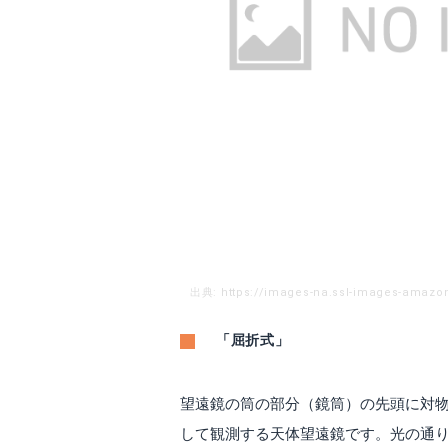
出典: https://images-na.ssl-images-amaz
「屈折式」
望遠鏡の筒の部分（鏡筒）の先頭に対
して観測する天体望遠鏡です。光の通