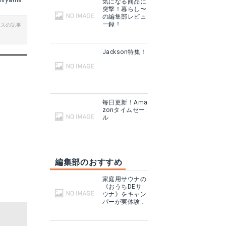
miyama
気になる商品に
突撃！暮らし〜
る
楽天で詳細を見る
の編集部レビュ
ー録！
ビスの記事
グで見る
Yahoo!ショッピングで見る
Jackson特集！
毎日更新！Ama
zonタイムセー
ル
編集部のおすすめ
YsinoBear 90×エントリーレベル 天体屈折望遠鏡
家庭用サウナの
見る
Amazonで詳細を見る
《おうちDEサ
ウナ》をキャン
パーが実体験！
テントサウナと
る
楽天で詳細を見る
どこが違う？