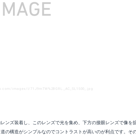
on.com/images/I/71J9mTW%2BGRL._AC_SL1500_.jpg
物レンズ装着し、このレンズで光を集め、下方の接眼レンズで像を
り道の構造がシンプルなのでコントラストが高いのが利点です。そ