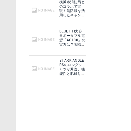
横浜市消防局と
グで見る
のコラボで実
現！消防服を活
用したキャンプ
ギアをMakuake
で予約販売開
始！
BLUETTI大容
量ポータブル電
源「AC180」の
実力は？実際に
フィールドで使
用した感想をご
紹介！
STARK ANGLE
RSのロングシ
ャツが秀逸。機
能性と肌触りに
思わずうっと
SOLOMARK 天体望遠鏡
り！
見る
Amazonで詳細を見る
る
楽天で詳細を見る
グで見る
Yahoo!ショッピングで見る