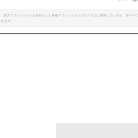
fu
楽天で詳細を見る
楽天で詳細を見
エイト、楽天アフィリエイトを始めとした各種アフィリエイトプログラムに参加しています。当サー
されます。
oo!ショッピングで見る
Yahoo!ショッピン
 スタークエスト P114N
LAKWAR 天体望遠鏡
mazonで詳細を見る
Amazonで詳細を
楽天で詳細を見る
楽天で詳細を見