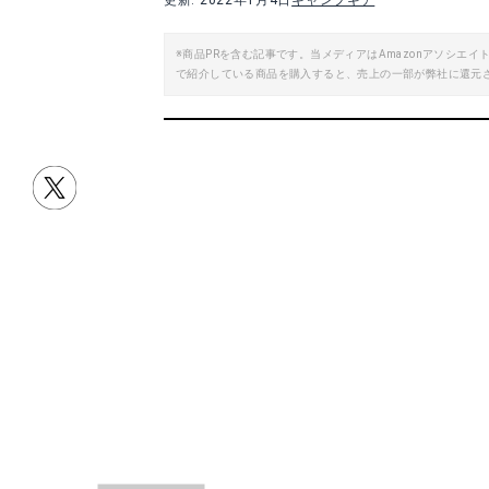
更新: 2022年1月4日
キャンプギア
楽天で詳細を見る
※商品PRを含む記事です。当メディアはAmazonアソシ
で紹介している商品を購入すると、売上の一部が弊社に還元
Yahoo!ショッピングで見る
Yah
ヒロコーポレーション 天体望遠鏡
スカイウォッチャー
Amazonで詳細を見る
A
楽天で詳細を見る
目次