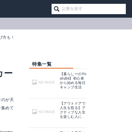
び方も！
特集一覧
カー
【暮らしーのYo
utube】初心者
から始める毎日
キャンプ生活
なのが天
【アウトドアで
を集めて
人生を彩る】ア
クティブな人生
W-0
ケンコー スカイエクスプローラー SE-AT100N
を楽しむ人に話
を聞いてみた
見る
Amazonで詳細を見る