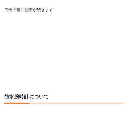
広告の後に記事が続きます
【店内ポイント最大42倍！20日限定！】 セイコー ワイアード SEIKO WIRED 10気圧防水 AGAT420 腕時計 メンズ ブラック ブルー TOKYO SORA クロノグラフ
[あす楽]セイコー クロノグラフ 時計 SEIKO 腕時計 メンズ ブラック シルバー SND367PC 人気 定番 おすすめ おしゃれ スーツ ビジネス 仕事 就活 営業 男性 卒業 入学 就職 祝い 中学生 高校生 大学生 社会人 誕生日 記念日 プレゼント ギフト 秋
楽天で詳細を見る
楽天で詳細を見る
防水腕時計について
メーカー保証付【あす楽対応】セイコー 自動巻『ブラックボーイ』200mダイバーウオッチ SKX007K1
SEIKO SRP671K1 [生産終了 希少人気海外モデル] SEIKO 5 SPORTS セイコー ファイブ スポーツ メタルベルト 自動巻き 100m防水【逆輸入モデル】