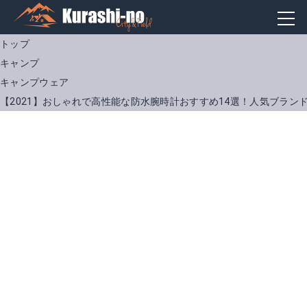
トップ
キャンプ
キャンプウェア
【2021】おしゃれで高性能な防水腕時計おすすめ14選！人気ブラン
F-91W-1JF カシオ 【国内正規品】スタンダード デジタル時計 メンズタイプ [F91W1JF]【返品種別A】
GAW-100B-1A2JF G-SHOCK ジーショック Gショック CASIO カシオ GA-200X電波ソーラー メンズ 腕時計 国内正規品 送料無料
楽天で詳細を見る
楽天で詳細を見る