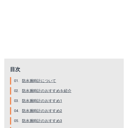
CASIO カシオ G-SHOCK Gショック メンズ 腕時計 時計 多機能 防水 G-9000-3V 海外モデル デジタル 防塵防泥構造 マッドマン MUDMAN ミリタリー カーキ スポーツ 商品到着後レビューを書いて3年保証 誕生日プレゼント 男性 ギフト
【延長保証対象】[あす楽]カシオ 腕時計 CASIO 時計 カシオ 時計 CASIO 腕時計 ジーショック ジースチール G-SHOCK G-STEEL メンズ ブラック. ブルー GST-W300G-1A2JF 新作 防水 Gショック 電波ソーラー シリコン アナデジ 送料無料
楽天で詳細を見る
楽天で詳細を見る
目次
防水腕時計について
防水腕時計のおすすめを紹介
防水腕時計のおすすめ1
防水腕時計のおすすめ2
[あす楽]カシオ Gショック 腕時計 メンズ レディース [CASIO G-SHOCK]( G-SHOCK ジーショック 頑丈 な 時計 防塵 ) Gライド ( G-LIDE ) 男女兼用 GLX-5600-7JF[ プレゼント ギフト][ おしゃれ ブランド 防水 ]
納期：2019年12月上旬SUUNTO(スント) [正規品・2年保証]CORE ALL BLACK(コア オールブラック) SS014279010時計 高機能ウォッチ アウトドアギア
防水腕時計のおすすめ3
楽天で詳細を見る
楽天で詳細を見る