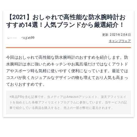
【2021】おしゃれで高性能な防水腕時計お
すすめ14選！人気ブランドから厳選紹介！
更新: 2021年2月4日
つばめ99
キャンプウェア
今回はおしゃれで高性能な防水腕時計のおすすめを紹介します。防
水腕時計は水に強いためキッチンやお風呂場だけではなくアウトド
【安心2年保証】海でも山でも大活躍!!CASIO カシオ 電波 ソーラー PROTREK プロトレック 腕時計 PRW-2500R-1 ブラック デジタル【あす楽】【即納】【コンビニ受取対象商品】20気圧防水 レジスターリング ヨットタイマー 温度計 気圧計 高度計 方位計 登山用 マリンスポーツ
電波ソーラー腕時計 メンズ カシオ CASIO ウェーブセプター WVA-M630D-2AJF メンズウォッチ ネイビー [ 父の日 プレゼントに]
アやスポーツ時も気軽に使いやすく便利になっています。最近では
コスパが良くカジュアルなデザインの物も増えており人気も高まっ
楽天で詳細を見る
楽天で詳細を見る
ておりおすすめです。
※商品PRを含む記事です。当メディアはAmazonアソシエイト、楽天アフィリエイ
トを始めとした各種アフィリエイトプログラムに参加しています。当サービスの記
事で紹介している商品を購入すると、売上の一部が弊社に還元されます。