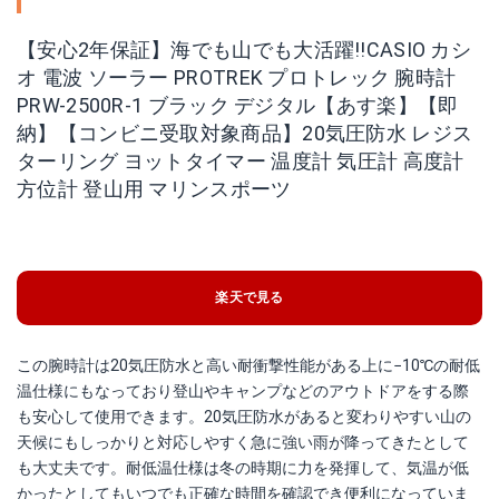
【安心2年保証】海でも山でも大活躍!!CASIO カシ
オ 電波 ソーラー PROTREK プロトレック 腕時計
PRW-2500R-1 ブラック デジタル【あす楽】【即
納】【コンビニ受取対象商品】20気圧防水 レジス
ターリング ヨットタイマー 温度計 気圧計 高度計
方位計 登山用 マリンスポーツ
楽天で見る
この腕時計は20気圧防水と高い耐衝撃性能がある上に−10℃の耐低
温仕様にもなっており登山やキャンプなどのアウトドアをする際
も安心して使用できます。20気圧防水があると変わりやすい山の
天候にもしっかりと対応しやすく急に強い雨が降ってきたとして
も大丈夫です。耐低温仕様は冬の時期に力を発揮して、気温が低
かったとしてもいつでも正確な時間を確認でき便利になっていま