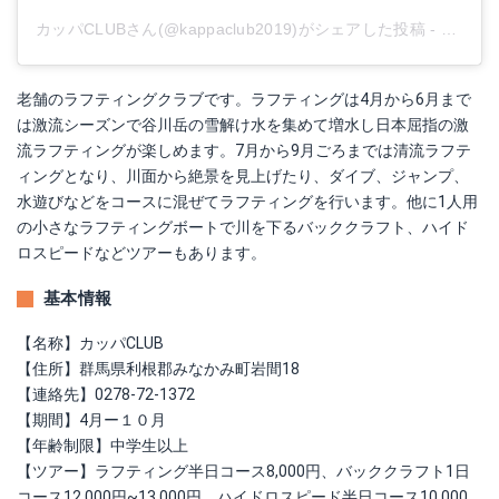
カッパCLUBさん(@kappaclub2019)がシェアした投稿
-
2019
老舗のラフティングクラブです。ラフティングは4月から6月まで
は激流シーズンで谷川岳の雪解け水を集めて増水し日本屈指の激
流ラフティングが楽しめます。7月から9月ごろまでは清流ラフテ
ィングとなり、川面から絶景を見上げたり、ダイブ、ジャンプ、
水遊びなどをコースに混ぜてラフティングを行います。他に1人用
の小さなラフティングボートで川を下るバッククラフト、ハイド
ロスピードなどツアーもあります。
基本情報
【名称】カッパCLUB
【住所】群馬県利根郡みなかみ町岩間18
【連絡先】0278-72-1372
【期間】4月ー１０月
【年齢制限】中学生以上
【ツアー】ラフティング半日コース8,000円、バッククラフト1日
コース12,000円~13,000円、ハイドロスピード半日コース10,000