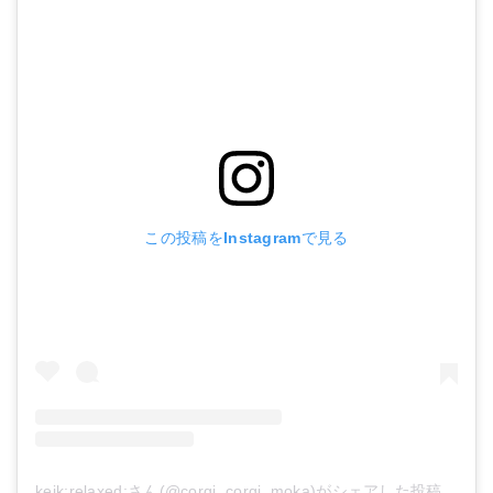
この投稿をInstagramで見る
keik:relaxed:︎さん(@corgi_corgi_moka)がシェアした投稿
-
201