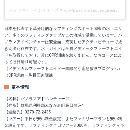
パノラマアドベンチャーズさん(@panoramaadventuresrafting)がシェアした投稿
日本を代表する草分け的なラフティングスポット関東の水上エリ
ア。多くのラフティングクラブがこの流域で活動しています。パ
ノラマアドベンチャーは安全面、充実したアクティビティーで抜
きん出た存在です。水上ガイドは全員メディックファーストエイ
ドを取得しており、常にCPR訓練を怠りません。なおコースによ
っては日帰り可能です。
（メディカルファーストエイドー国際的な応急救護プログラム）
（CPR訓練ー胸骨圧迫訓練）
基本情報
【名称】パノラマアドベンチャーズ
【住所】群馬県利根郡みなかみ町高日向5-4
【連絡先】0278-72-2435
【ツアー】平日が安い料金設定、またファミリープランも安い料
金設定です。ラフティング半日ツアー8,000円、ラフティング＋キ