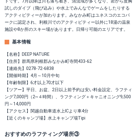
トです。7月以降は川も落ち着き、清流域が多くなり、岩から度胸
試しのダイブ（飛び込み）や水上でみんなでゲームをしたりする
アクティビティーが加わります。みなかみ町はユネスコのエコパ
ークに認定され、利根川でのアクティビティー以外に18湯の温泉
施設や8か所のスキー場があります。日帰り可能のエリアです。
基本情報
【名称】DEEP NATURE
【住所】群馬県利根郡みなかみ町寺間433-62
【連絡先】0278-72-6838
【開催時期】4月～10月中旬
【年齢制限】6才以上70才以下
【ツアー】平日、お盆、2日以上前予約は安い料金設定、ラフティ
ング7,000円（2~４時間）、ラフティング＋キャニオニング9,500
円～14,000円
【アクセス】関越自動車道水上ICより車4分
【近くのキャンプ場】水上キャンプ場Tipi
おすすめのラフティング場所③