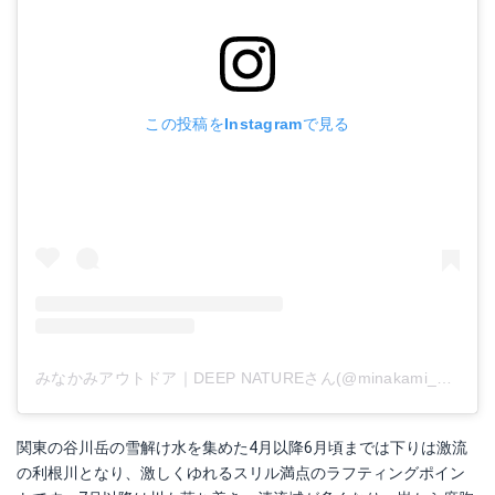
この投稿をInstagramで見る
みなかみアウトドア｜DEEP NATUREさん(@minakami_deepnature)がシェアした投稿
関東の谷川岳の雪解け水を集めた4月以降6月頃までは下りは激流
の利根川となり、激しくゆれるスリル満点のラフティングポイン