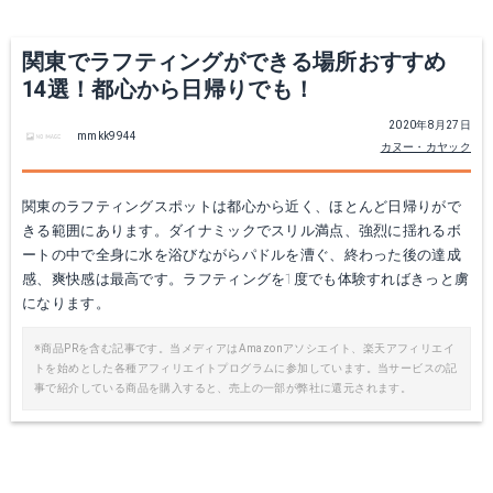
関東でラフティングができる場所おすすめ
14選！都心から日帰りでも！
2020年8月27日
mmkk9944
カヌー・カヤック
関東のラフティングスポットは都心から近く、ほとんど日帰りがで
きる範囲にあります。ダイナミックでスリル満点、強烈に揺れるボ
ートの中で全身に水を浴びながらパドルを漕ぐ、終わった後の達成
感、爽快感は最高です。ラフティングを1度でも体験すればきっと虜
になります。
※商品PRを含む記事です。当メディアはAmazonアソシエイト、楽天アフィリエイ
トを始めとした各種アフィリエイトプログラムに参加しています。当サービスの記
事で紹介している商品を購入すると、売上の一部が弊社に還元されます。