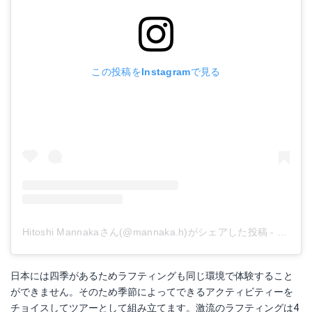
この投稿をInstagramで見る
Hitoshi Mannakaさん(@mannaka.h)がシェアした投稿
-
2018
日本には四季があるためラフティングも同じ環境で体験すること
ができません。そのため季節によってできるアクティビティーを
チョイスしてツアーとして組み立てます。激流のラフティングは4