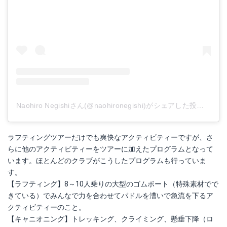
Naohiro Negishiさん(@naohironegishi)がシェアした投稿
-
201
ラフティングツアーだけでも爽快なアクティビティーですが、さ
らに他のアクティビティーをツアーに加えたプログラムとなって
います。ほとんどのクラブがこうしたプログラムも行っていま
す。
【ラフティング】8～10人乗りの大型のゴムボート（特殊素材でで
きている）でみんなで力を合わせてパドルを漕いで急流を下るア
クティビティーのこと。
【キャニオニング】トレッキング、クライミング、懸垂下降（ロ