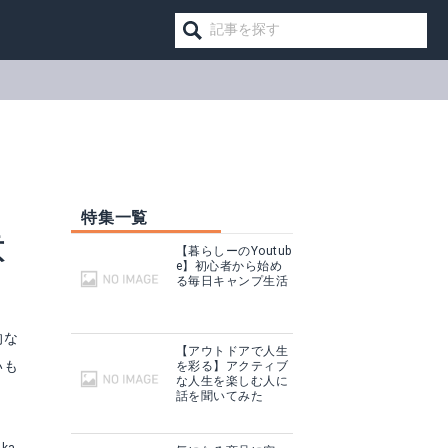
！
特集一覧
意
【暮らしーのYoutub
e】初心者から始め
る毎日キャンプ生活
的な
【アウトドアで人生
いも
を彩る】アクティブ
な人生を楽しむ人に
話を聞いてみた