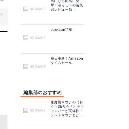
aka
気になる商品に突
撃！暮らし〜の編集
部レビュー録！
ビス
Jackson特集！
毎日更新！Amazon
タイムセール
編集部のおすすめ
家庭用サウナの《お
うちDEサウナ》をキ
ャンパーが実体験！
テントサウナとどこ
が違う？