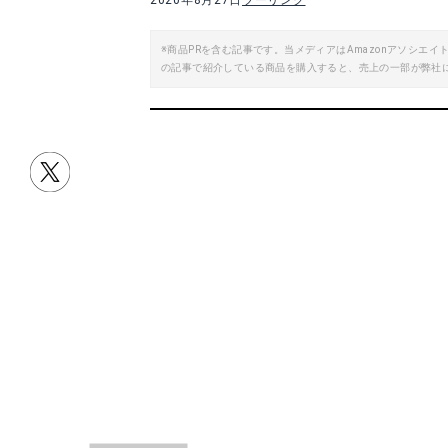
2020年8月27日
ツーリング
※商品PRを含む記事です。当メディアはAmazonアソシ
の記事で紹介している商品を購入すると、売上の一部が弊社
目次