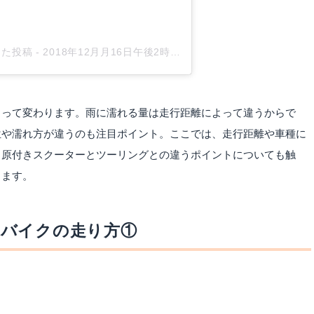
アした投稿
-
2018年12月月16日午後2時25分PST
よって変わります。雨に濡れる量は走行距離によって違うからで
位や濡れ方が違うのも注目ポイント。ここでは、走行距離や車種に
、原付きスクーターとツーリングとの違うポイントについても触
します。
のバイクの走り方①