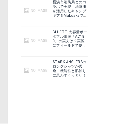
横浜市消防局とのコ
ラボで実現！消防服
を活用したキャンプ
ギアをMakuakeで予
約販売開始！
BLUETTI大容量ポー
タブル電源「AC18
0」の実力は？実際
にフィールドで使用
した感想をご紹介！
STARK ANGLERSの
ロングシャツが秀
逸。機能性と肌触り
に思わずうっとり！