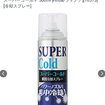
スーパーコールド 500ml [Finoa/フィノア][10513]
[冷却スプレー]