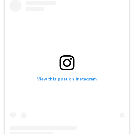
コールドスプレー 冷却スプレー アイシング アシックス asics
【ニチバン】バトルウィン コールドスプレー 480ml
Amazonで詳細を見る
Amazonで詳細を見る
楽天で詳細を見る
楽天で詳細を見る
View this post on Instagram