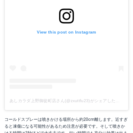
View this post on Instagram
あしカラダ上野御徒町店さん(@zxuttfu23)がシェアした投稿
-
2
コールドスプレーは噴きかける場所から約20cm離します。近すぎ
ると凍傷になる可能性があるため注意が必要です。そして噴きか
ける時間は3秒ほどで大丈夫です。短い時間でも充分に効果は出ま