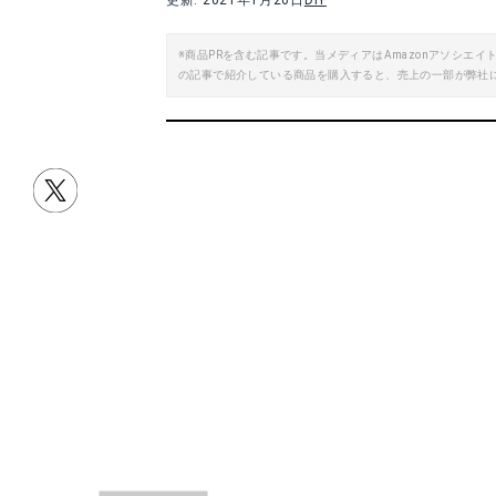
更新: 2021年1月26日
DIY
※商品PRを含む記事です。当メディアはAmazonアソシ
の記事で紹介している商品を購入すると、売上の一部が弊社
目次