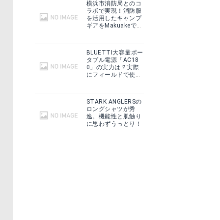
横浜市消防局とのコ
ラボで実現！消防服
を活用したキャンプ
ギアをMakuakeで予
約販売開始！
BLUETTI大容量ポー
タブル電源「AC18
0」の実力は？実際
にフィールドで使用
した感想をご紹介！
STARK ANGLERSの
ロングシャツが秀
逸。機能性と肌触り
に思わずうっとり！