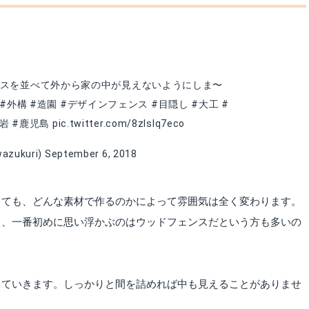
スを並べて外から家の中が見えないようにしま〜
#外構
#造園
#デザインフェンス
#目隠し
#大工
#
溶岩
#鹿児島
pic.twitter.com/8zIsIq7eco
zukuri)
September 6, 2018
しても、どんな素材で作るのかによって雰囲気は全く変わります。
と、一番初めに思い浮かぶのはウッドフェンスだという方も多いの
っていきます。しっかりと間を詰めれば中も見えることがありませ