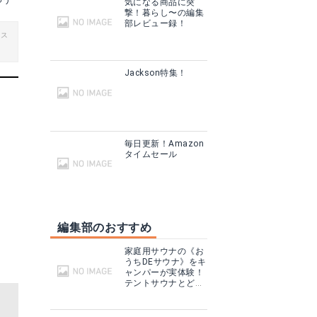
ゆう
気になる商品に突
撃！暮らし〜の編集
部レビュー録！
ビス
Jackson特集！
毎日更新！Amazon
タイムセール
編集部のおすすめ
家庭用サウナの《お
うちDEサウナ》をキ
ャンパーが実体験！
テントサウナとどこ
が違う？