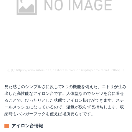
出典: https://www.nitori-net.jp/store/ProductDisplay?ptr=item&urlRequestType=Base&catalogId=10001&categoryId=18002&productId=95279&errorViewName=ProductDisplayErrorView&urlLangId=&langId=-10&top_category=45501&parent_category_rn=45501&storeId=10001
見た感じのシンプルさに反して8つの機能を備えた、ニトリが生み
出した高性能なアイロン台です。人体型なのでシャツを台に着せ
ることで、ぴったりとした状態でアイロン掛けができます。スチ
ールメッシュになっているので、湿気が残らず長持ちします。収
納時もハンガーフックを使えば場所要らずです。
アイロン台情報