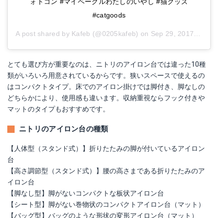
ォトコン #マイベーグルわたしのいやし #猫グッズ
#catgoods
A post shared by
Kafeb
(@0205kafeb) on
Sep 29, 2017 at 4:36am PDT
とても選び方が重要なのは、ニトリのアイロン台では違った10種
類がいろいろ用意されているからです。狭いスペースで使えるの
はコンパクトタイプ。床でのアイロン掛けでは脚付き、脚なしの
どちらかにより、使用感も違います。収納重視ならフック付きや
マットのタイプもおすすめです。
ニトリのアイロン台の種類
【人体型（スタンド式）】折りたたみの脚が付いているアイロン
台
【高さ調節型（スタンド式）】腰の高さまである折りたたみのア
イロン台
【脚なし型】脚がないコンパクトな板状アイロン台
【シート型】脚がない巻物状のコンパクトアイロン台（マット）
【バッグ型】バッグのような形状の変形アイロン台（マット）