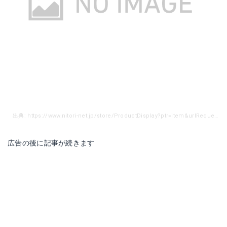
出典: https://www.nitori-net.jp/store/ProductDisplay?ptr=item&urlRequestType=Base&catalogId=10001&categoryId=18002&productId=772354&errorViewName=ProductDisplayErrorView&urlLangId=&langId=-10&top_category=45501&parent_category_rn=45501&storeId=10001
広告の後に記事が続きます