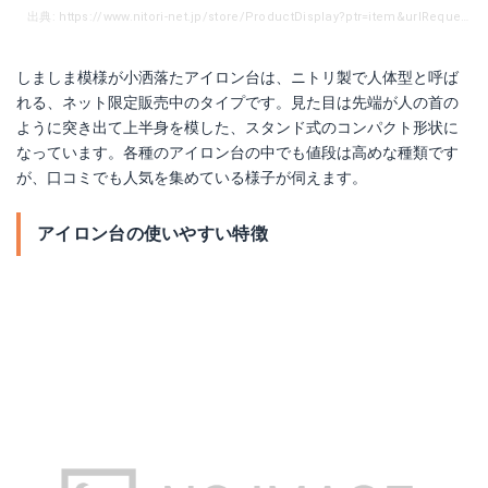
出典: https://www.nitori-net.jp/store/ProductDisplay?ptr=item&urlRequestType=Base&catalogId=10001&categoryId=18002&productId=95279&errorViewName=ProductDisplayErrorView&urlLangId=&langId=-10&top_category=45501&parent_category_rn=45501&storeId=10001
しましま模様が小洒落たアイロン台は、ニトリ製で人体型と呼ば
れる、ネット限定販売中のタイプです。見た目は先端が人の首の
ように突き出て上半身を模した、スタンド式のコンパクト形状に
なっています。各種のアイロン台の中でも値段は高めな種類です
が、口コミでも人気を集めている様子が伺えます。
アイロン台の使いやすい特徴