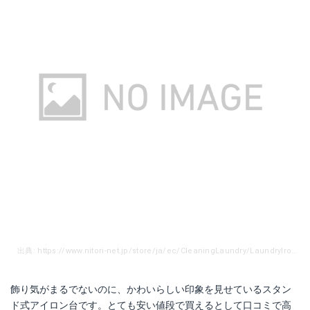
出典: https://www.nitori-net.jp/store/ja/ec/CleaningLaundry/LaundryIroningboa/8500571s?ptr=item
飾り気がまるでないのに、かわいらしい印象を見せているスタン
ド式アイロン台です。とても安い値段で買えるとして口コミで高