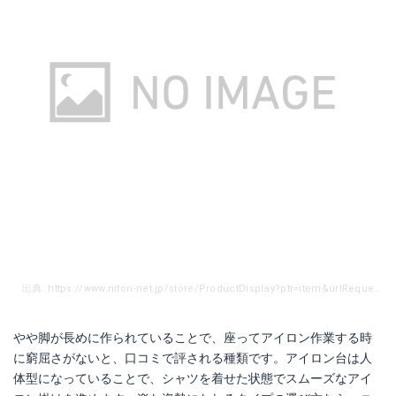
出典: https://www.nitori-net.jp/store/ProductDisplay?ptr=item&urlRequestType=Base&catalogId=10001&categoryId=18002&productId=772354&errorViewName=ProductDisplayErrorView&urlLangId=&langId=-10&top_category=45501&parent_category_rn=45501&storeId=10001
やや脚が長めに作られていることで、座ってアイロン作業する時
に窮屈さがないと、口コミで評される種類です。アイロン台は人
体型になっていることで、シャツを着せた状態でスムーズなアイ