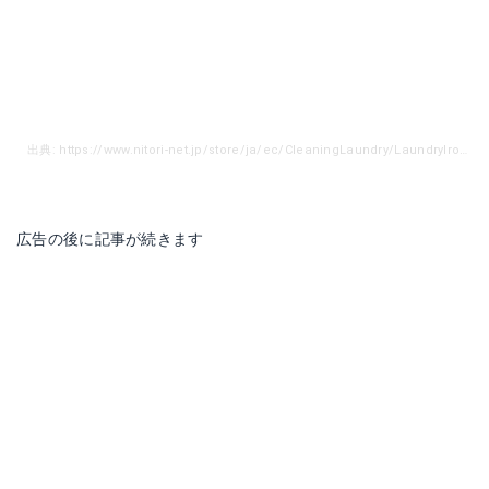
出典: https://www.nitori-net.jp/store/ja/ec/CleaningLaundry/LaundryIroningboa/8500571s?ptr=item
広告の後に記事が続きます