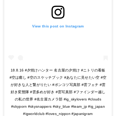
View this post on Instagram
18.8.16 #夕焼けハンター 名古屋の夕焼け #ニトリの看板
#空は癒し #空のスケッチブック #あなたに見せたい空 #空
が好きな人と繋がりたい #ポンコツ写真部 #雲フェチ #雲
好き変態隊 #雲多めが好き #雲写真部 #ファインダー越し
の私の世界 #名古屋カメラ部 #ig_skylovers #clouds
#skyporn #skysnappers #sky_blue #team_jp #ig_japan
#igworldclub #loves_nippon #japanigram