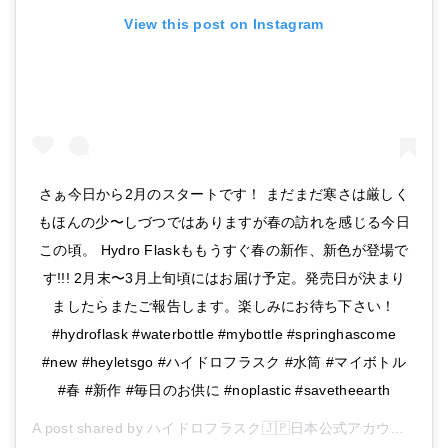
View this post on Instagram
Amazonで詳細を見る
Amazonで詳細を見る
楽天で詳細を見る
楽天で詳細を見る
Yahoo!ショッピングで見る
Yahoo!ショッピングで見る
さぁ今日から2月のスタートです！ まだまだ寒さは厳しく
もほんの少〜しづつではありますが春の訪れを感じる今日
この頃。 Hydro Flaskももうすぐ春の新作、新色が登場で
す!!! 2月末〜3月上旬頃にはお届け予定。発売日が決まり
ましたらまたご報告します。楽しみにお待ち下さい！
#hydroflask #waterbottle #mybottle #springhascome
#new #heyletsgo #ハイドロフラスク #水筒 #マイボトル
#春 #新作 #毎日のお供に #noplastic #savetheearth
A post shared by
ハイドロフラスク🇯🇵日本公式アカウント
(@hy