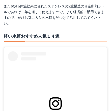
また保冷&保温効果に優れたステンレスの2重構造の真空断熱ボト
SB-S350
OTFボトル 650ml
ルであれば一年を通して使えますので、より経済的に活用できま
すので、ぜひお気に入りの水筒を見つけて活用してみてくださ
Amazonで詳細を見る
Amazonで詳細を見る
い。
楽天で詳細を見る
楽天で詳細を見る
軽い水筒おすすめ人気１４選
Yahoo!ショッピングで見る
Yahoo!ショッピングで見る
Boundless Voyage 純チタン水筒
SV-GR50-AA