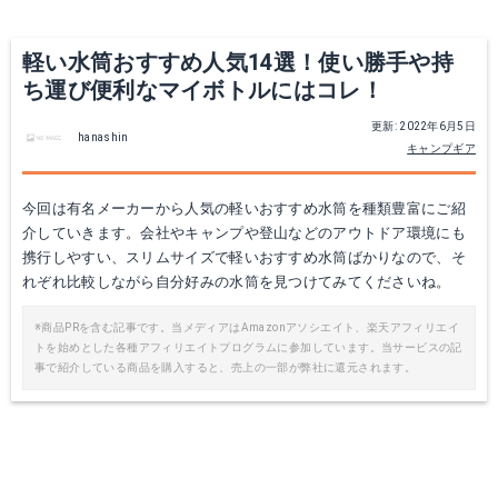
Yahoo!ショッピングで見る
Yahoo!ショッピングで見る
軽い水筒おすすめ人気14選！使い勝手や持
ち運び便利なマイボトルにはコレ！
更新: 2022年6月5日
hanashin
キャンプギア
今回は有名メーカーから人気の軽いおすすめ水筒を種類豊富にご紹
介していきます。会社やキャンプや登山などのアウトドア環境にも
携行しやすい、スリムサイズで軽いおすすめ水筒ばかりなので、そ
れぞれ比較しながら自分好みの水筒を見つけてみてくださいね。
MCB-H048-HG
HB-1935
※商品PRを含む記事です。当メディアはAmazonアソシエイト、楽天アフィリエイ
トを始めとした各種アフィリエイトプログラムに参加しています。当サービスの記
Amazonで詳細を見る
Amazonで詳細を見る
事で紹介している商品を購入すると、売上の一部が弊社に還元されます。
楽天で詳細を見る
楽天で詳細を見る
Yahoo!ショッピングで見る
Yahoo!ショッピングで見る