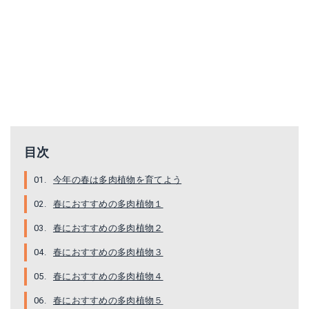
コチレドン属 ゴルビュー/多肉植物/ギフト/プレゼント/ガーデニング/おしゃれ/かわいい/寄せ植えに最適
【多肉植物・アロエ・不夜城】3号苗・ユリ科・多肉植物・観葉植物
楽天で詳細を見る
楽天で詳細を見る
目次
今年の春は多肉植物を育てよう
春におすすめの多肉植物１
春におすすめの多肉植物２
春におすすめの多肉植物３
春におすすめの多肉植物４
ゴールデンカーペット15cmポット 3本
多肉植物 レッドベリー
春におすすめの多肉植物５
Amazonで詳細を見る