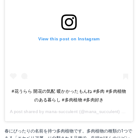
View this post on Instagram
#花うらら 開花の気配 暖かかったもんね #多肉 #多肉植物
のある暮らし #多肉植物 #多肉好き
A post shared by
mana-succulent
(@mana_succulent) on
Dec 
春にぴったりの名前を持つ多肉植物です。多肉植物の種類の1つで