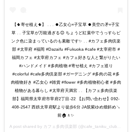
【🌵寄せ植え🌵】 . . . ⏺️乙女心×子宝草 ⏺️美空の矛×子宝
草 . . 子宝草が万能過ぎる😊 ちょうど紅葉中でうっすらピ
ンク色に染まっているのも素敵です✨ . . #カフェ多肉倶楽
部 #太宰府 #福岡 #Dazaifu #Fukuoka #cafe #太宰府市 #
福岡カフェ #太宰府カフェ #カフェ好きな人と繋がりたい
#ハンドメイド #多肉植物 #寄せ植え #カフェ巡り
#colorful #cafe多肉倶楽部 #ガーデニング #多肉の花 #多
肉植物好き #乙女心 #雑貨 #flower #多肉植物初心者 #多肉
植物がある暮らし #太宰府天満宮 . . 【カフェ多肉倶楽
部】福岡県太宰府市宰府2丁目-22 【お問い合わせ】092-
408-2547 西鉄太宰府駅より徒歩6分 JA筑紫ゆめ畑斜め↘️
前🏠🚶✨
A post shared by
カフェ多肉倶楽部
(@cafe_taniku_club) on
Ja