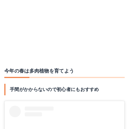
【当店農場生産】多肉植物 グリーンネックレス 7.5センチポット苗
楽天で詳細を見る
今年の春は多肉植物を育てよう
手間がかからないので初心者にもおすすめ