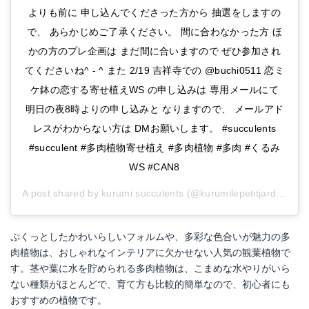
よりも前に 申し込んでくださった方から 抽選をしますの
で、 あらかじめご了承ください。 間に合わなかった方 ほ
かの方のプレ企画は まだ間に合いますので ぜひ参加され
てくださいね^ - ^ また 2/19 吉祥寺での @buchi0511 恋ミ
ケ鉢の恋する寄せ植えWS の申し込みは 専用メールにて
明日の夜8時よりの申し込みと なりますので、 メールアド
レスがわからない方は DMお願いします。 #succulents
#succulent #多肉植物寄せ植え #多肉植物 #多肉 #くるみ
WS #CAN8
A post shared by
kurumi succulents
(@kurumilepetitjardin) on
ぷくっとしたかわいらしいフォルムや、多彩な色合いが魅力の多
肉植物は、おしゃれなインテリアに欠かせない人気の観葉植物で
す。茎や葉に水を貯められる多肉植物は、こまめな水やりがいら
ない種類がほとんどで、育て方も比較的簡単なので、初心者にも
おすすめの植物です。