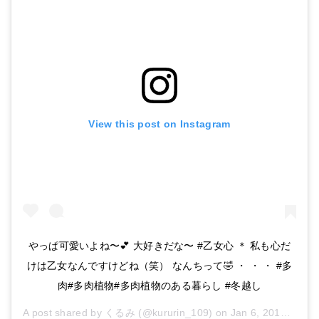
View this post on Instagram
やっぱ可愛いよね〜💕 大好きだな〜 #乙女心 ＊ 私も心だ
けは乙女なんですけどね（笑） なんちって🤣 ・ ・ ・ #多
肉#多肉植物#多肉植物のある暮らし #冬越し
A post shared by
くるみ
(@kururin_109) on
Jan 6, 2019 at 6:37pm PST