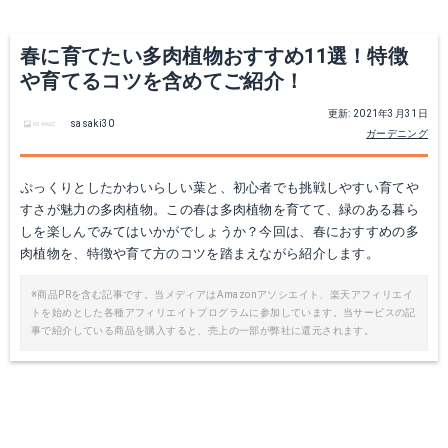
春に育てたい多肉植物おすすめ11選！特徴
や育てるコツを含めてご紹介！
更新: 2021年3月31日
sasaki30
ガーデニング
ぷっくりとしたかわいらしい葉と、初心者でも挑戦しやすい育てや
（観葉植物）オロスタキス 子持ち蓮華 錦 2．5号（1ポット）
すさが魅力の多肉植物。この春は多肉植物を育てて、緑のある暮ら
＜当店農園直送＞多肉植物 乙女心
しを楽しんでみてはいかがでしょうか？今回は、春におすすめの多
Amazonで詳細を見る
肉植物を、特徴や育て方のコツを踏まえながら紹介します。
楽天で詳細を見る
楽天で詳細を見る
※商品PRを含む記事です。当メディアはAmazonアソシエイト、楽天アフィリエイ
トを始めとした各種アフィリエイトプログラムに参加しています。当サービスの記
事で紹介している商品を購入すると、売上の一部が弊社に還元されます。