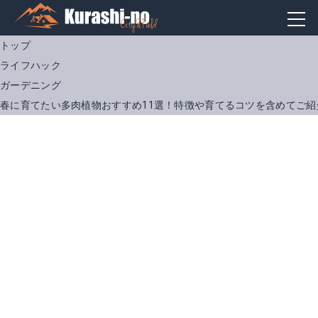
トップ
ライフハック
ガーデニング
春に育てたい多肉植物おすすめ11選！特徴や育てるコツを含めてご紹
＜当店農園直送＞多肉植物 エケベリア 花うらら
多肉植物 ポット苗 多肉 朧月
楽天で詳細を見る
楽天で詳細を見る