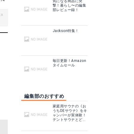
a14
気になる商品に突
撃！暮らし〜の編集
部レビュー録！
ビス
Jackson特集！
毎日更新！Amazon
タイムセール
編集部のおすすめ
家庭用サウナの《お
うちDEサウナ》をキ
ャンパーが実体験！
テントサウナとどこ
が違う？