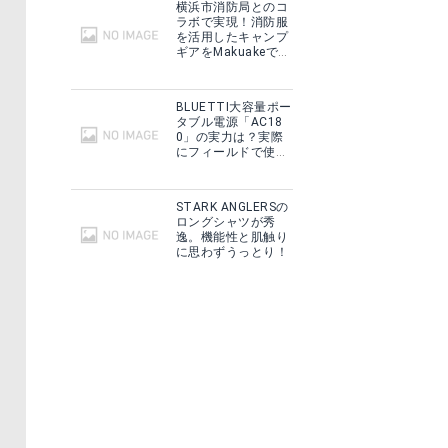
横浜市消防局とのコ
ラボで実現！消防服
を活用したキャンプ
ギアをMakuakeで予
約販売開始！
BLUETTI大容量ポー
タブル電源「AC18
0」の実力は？実際
にフィールドで使用
した感想をご紹介！
STARK ANGLERSの
ロングシャツが秀
逸。機能性と肌触り
に思わずうっとり！