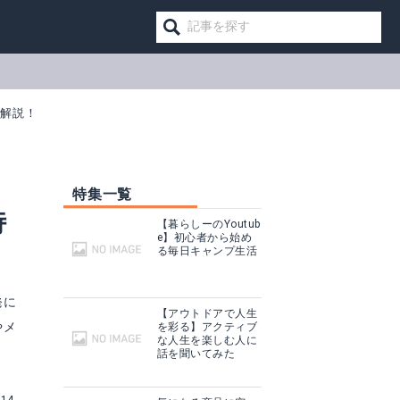
を解説！
特集一覧
特
【暮らしーのYoutub
e】初心者から始め
る毎日キャンプ生活
発に
【アウトドアで人生
やメ
を彩る】アクティブ
な人生を楽しむ人に
話を聞いてみた