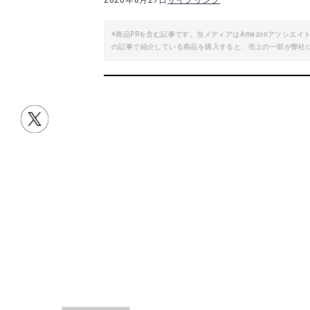
2020年8月27日
サイクリング
※商品PRを含む記事です。当メディアはAmazonアソシ
の記事で紹介している商品を購入すると、売上の一部が弊社
目次