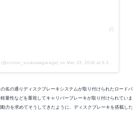
a (@corner_soukawagarage)
on
Mar 23, 2018 at 5:38pm PDT
その名の通りディスクブレーキシステムが取り付けられたロードバ
に軽量性などを重視してキャリパーブレーキが取り付けられていま
制動力を求めてそうしてきたように、ディスクブレーキを搭載した