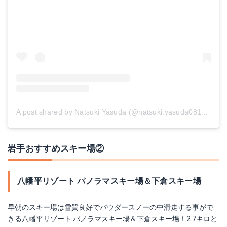
A post shared by Natsuki Yasuda (@natsuki.yasuda0811)
on
J
岩手おすすめスキー場②
八幡平リゾート パノラマスキー場＆下倉スキー場
早朝のスキー場は雪質良好でパウダースノーの中滑走する事がで
きる八幡平リゾート パノラマスキー場＆下倉スキー場！2.7キロと