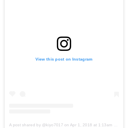
View this post on Instagram
A post shared by @kiyo7017
on
Apr 1, 2018 at 1:13am PDT