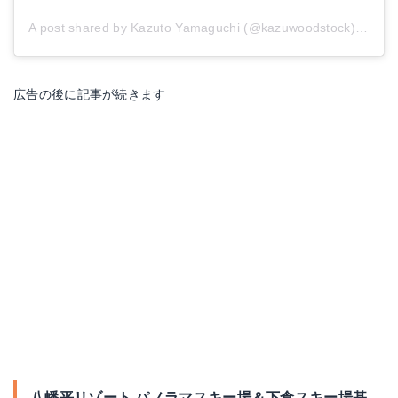
A post shared by Kazuto Yamaguchi (@kazuwoodstock)
on
Jan
広告の後に記事が続きます
八幡平リゾート パノラマスキー場＆下倉スキー場基