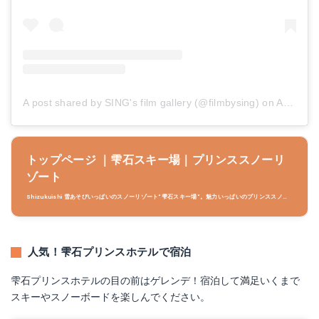
A post shared by SING's film gallery (@filmbysing)
on
Apr 10, 2018 at 3:42am PDT
トップページ ｜雫石スキー場｜プリンススノーリ
ゾート
Shizukuishi 雪あそびいっぱいのスノーリゾート“雫石スキー場“。魅力いっぱいのプリンススノー
リゾートで今年の冬を楽しもう！
人気！雫石プリンスホテルで宿泊
雫石プリンスホテルの目の前はゲレンデ！宿泊して満足いくまで
スキーやスノーボードを楽しんでください。