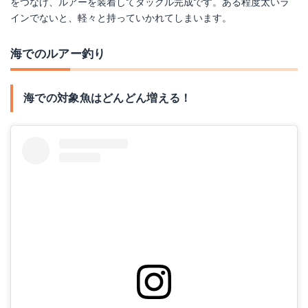
をつなげ、ルアーを装着してタックル完成です。ある程度太いラ
インでないと、軽々と持っていかれてしまいます。
メジャークラフト ルアー メタルジグ ジグパラ スピン 5g #1 イワシ JPSPIN-5g
Amazonで詳細を見る
海でのルアー釣り
海での対象魚はどんどん増える！