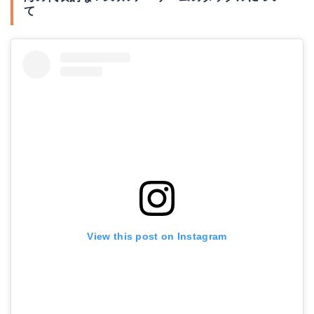
て
メジャークラフト ルアー メタルジグ タングステン ジグパラ 18g #2 ピンク JPTG-18g
Amazonで詳細を見る
根魚ボンボン チヌスペシャル ５ｇ ブラウンマジョーラ
Amazonで詳細を見る
デプス(deps) ラバージグ ハイパーフットボールジグ 1/4oz ビワコスペシャル #50
View this post on Instagram
Amazonで詳細を見る