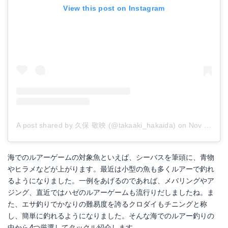
View this post on Instagram
ダイワ(Daiwa) スプーン ルアー プレッソ アダム 1.0g エリアブラウン
Amazonで詳細を見る
A post shared by 久保 敬映 (@takaaki_hakaida)
on
Nov 14, 2018 at 5:42pm PST
海でのルアーゲームの対象魚といえば、シーバスを筆頭に、青物
やヒラメなどが上がります。最近は小型の魚も多くルアーで釣れ
るようになりました。一例をあげるのであれば、メバリングやア
ジング、直近ではハゼのルアーゲームも流行りだしましたね。ま
た、エサ釣りでかなりの難易度を誇るクロダイもチニングと称
し、簡単に釣れるようになりました。そんな海でのルアー釣りの
中から4つ厳選してタックル紹介します。