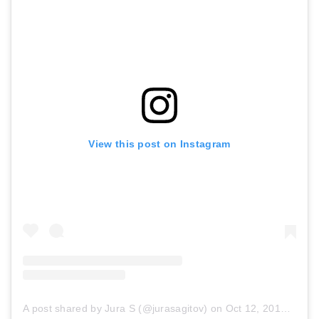
RAID JAPAN レイドジャパン レベルバイブ RAID JAPAN LEVEL VIB 【2】 ▼37 DOZZLER GILL 10.5g
View this post on Instagram
Amazonで詳細を見る
A post shared by Jura S (@jurasagitov)
on
Oct 12, 2018 at 9:30am PDT