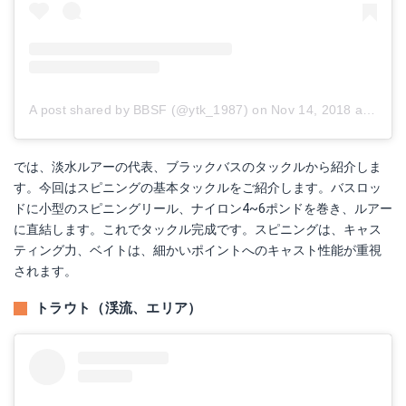
A post shared by BBSF (@ytk_1987)
on
Nov 14, 2018 at 8:06pm PST
では、淡水ルアーの代表、ブラックバスのタックルから紹介しま
す。今回はスピニングの基本タックルをご紹介します。バスロッ
シマノ(SHIMANO) ミノー カーディフ フリューゲル 65mm 7.5g ダム湖ワカサギ 04T TN-365P ルアー
ドに小型のスピニングリール、ナイロン4~6ポンドを巻き、ルアー
に直結します。これでタックル完成です。スピニングは、キャス
Amazonで詳細を見る
ティング力、ベイトは、細かいポイントへのキャスト性能が重視
されます。
トラウト（渓流、エリア）