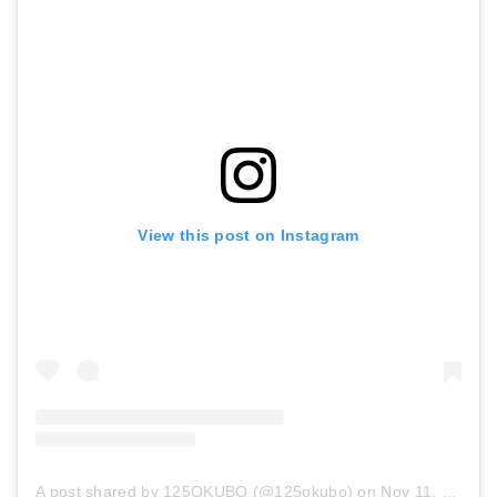
ダイワ ルアー D-FROG Jr ゴールドG 932479
JACKALL(ジャッカル) ノイジー ポンパドール 22g 79mm ISギルボーン
Amazonで詳細を見る
Amazonで詳細を見る
View this post on Instagram
A post shared by 125OKUBO (@125okubo)
on
Nov 11, 2018 at 1:18am PST