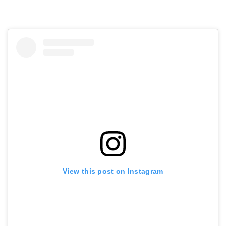
ダイワ(Daiwa) クランク ベイト ピーナッツII SSR ポンドギル ルアー
Amazonで詳細を見る
View this post on Instagram
ダイワ(Daiwa) クランク ベイト ハゼクランクJr クリアレッドヘッド ルアー
Amazonで詳細を見る