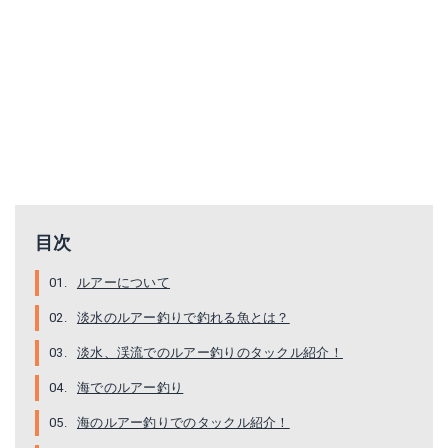
Amazonで詳細を見る
目次
ルアーについて
淡水のルアー釣りで釣れる魚とは？
淡水、渓流でのルアー釣りのタックル紹介！
ラッキークラフト(LUCKY CRAFT) ルアー サミー65 F4ブルーバックチャートタイガー
海でのルアー釣り
Amazonで詳細を見る
海のルアー釣りでのタックル紹介！