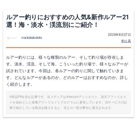
ルアー釣りにおすすめの人気&新作ルアー21
選！海・淡水・渓流別にご紹介！
Bassday(バスデイ) レンジバイブ 70ES R-38 マメアジ
2020年8月27日
riockdododoto
釣り具
Amazonで詳細を見る
ルアー釣りには、様々な種類のルアー、そして釣り場が存在しま
す。淡水、渓流、そして海。こういった釣り場で、様々なルアーが
試されています。今回は、各ルアーの釣りに関して触れていきま
す。どんなルアーがあるのか、どのルアーはおすすめなのか。詳し
く紹介します。
※商品PRを含む記事です。当メディアはAmazonアソシエイト、楽天アフィリエイ
トを始めとした各種アフィリエイトプログラムに参加しています。当サービスの記
事で紹介している商品を購入すると、売上の一部が弊社に還元されます。
ラパラ(Rapala) ミノー カウントダウン 8g 7cm RH ルアー