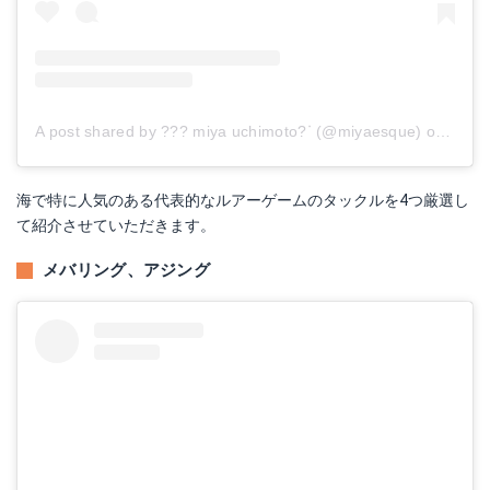
O.S.P(オーエスピー) ルアー DoLive Craw 2インチ W001 ウォーターメロンペッパー
Amazonで詳細を見る
A post shared by ??? miya uchimoto?ᐝ (@miyaesque)
on
Nov 8
YO-ZURI(ヨーヅリ) ルアー エギ アオリーQエース 2.5号 BEOD
海で特に人気のある代表的なルアーゲームのタックルを4つ厳選し
Amazonで詳細を見る
て紹介させていただきます。
メバリング、アジング
オンスタックルデザイン マナティー 90 01パールホワイト
Amazonで詳細を見る