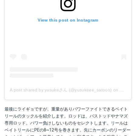
View this post on Instagram
A post shared by yusukeさん (@yusukeee_satooo)
on
Nov 11,
最後にライギョですが、重量がありパワーファイトできるベイト
リールのタックルを紹介します。ロッドは、バストッドやナマズ
専用ロッド。パワー負けしないものをセレクトします。リールは
ベイトリールにPEの8~12号を巻きます。先にカーボンのリーダー