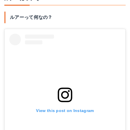
デュエル(DUEL) ルアー ハードコア ヘビーショット (S) 105mm F1181-HIW HIW:イワシ 105mm
Amazonで詳細を見る
ルアーって何なの？
メガバス(Megabass) ルアー POP-X 和銀ハス2
Amazonで詳細を見る
View this post on Instagram