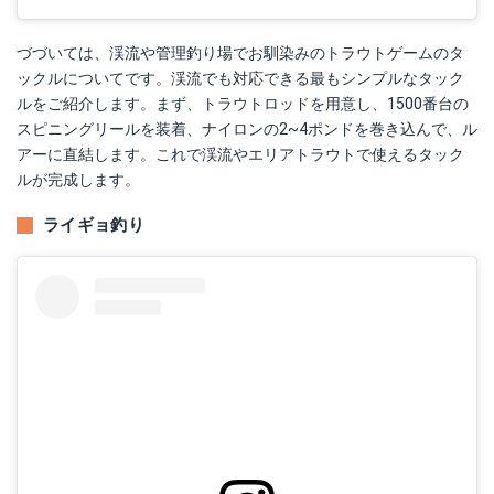
づづいては、渓流や管理釣り場でお馴染みのトラウトゲームのタ
ックルについてです。渓流でも対応できる最もシンプルなタック
ルをご紹介します。まず、トラウトロッドを用意し、1500番台の
スピニングリールを装着、ナイロンの2~4ポンドを巻き込んで、ル
アーに直結します。これで渓流やエリアトラウトで使えるタック
ルが完成します。
ライギョ釣り
Water Land(ウォーターランド) バイブレーション スピンソニック 40mm 10g ブラック/ゴールド ルアー
Amazonで詳細を見る