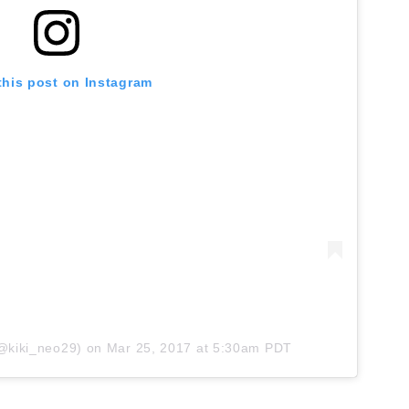
this post on Instagram
@kiki_neo29)
on
Mar 25, 2017 at 5:30am PDT