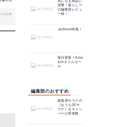
佐藤尚登
気になる商品に
突撃！暮らし〜
る
Yahoo!ショッピングで見る
の編集部レビュ
ー録！
ビスの記事
グで見る
Jackson特集！
毎日更新！Ama
zonタイムセー
ル
編集部のおすすめ
家庭用サウナの
《おうちDEサ
ウナ》をキャン
パーが実体験！
テントサウナと
どこが違う？