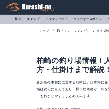
登山
キャンプ
アクティビティ
ウォータースポーツ
トップ
釣り（フィッシング）
釣り場
柏崎の釣り場情報！
方・仕掛けまで解説
新潟県の中越に位置する柏崎は、日本海に面
場は変化に富んでおり、様々な魚種が一年を
wild scene メタルジグ 5個セット 40g
Goture(ゴチュ
にもわかりやすくまとめてみます。
Amazonで詳細を見る
A