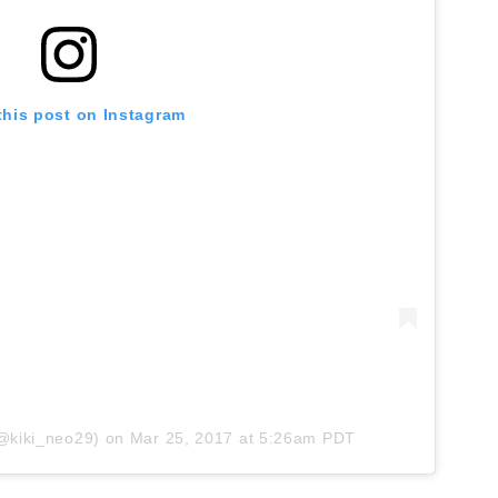
this post on Instagram
@kiki_neo29)
on
Mar 25, 2017 at 5:26am PDT