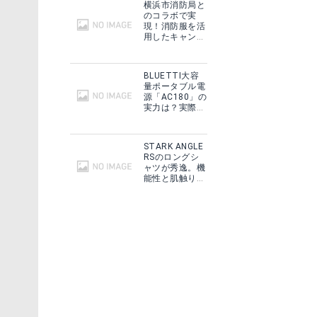
横浜市消防局と
のコラボで実
現！消防服を活
用したキャンプ
ギアをMakuake
で予約販売開
始！
BLUETTI大容
量ポータブル電
源「AC180」の
実力は？実際に
フィールドで使
用した感想をご
紹介！
STARK ANGLE
RSのロングシ
ャツが秀逸。機
能性と肌触りに
思わずうっと
り！