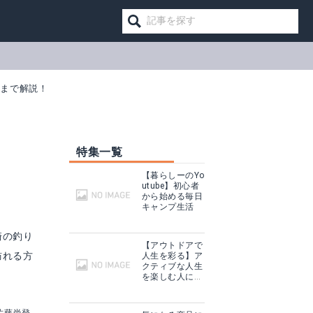
けまで解説！
特集一覧
り
【暮らしーのYo
utube】初心者
から始める毎日
キャンプ生活
崎の釣り
【アウトドアで
訪れる方
人生を彩る】ア
クティブな人生
A230
ExH ルアーセット5個セット
を楽しむ人に話
を聞いてみた
見る
Amazonで詳細を見る