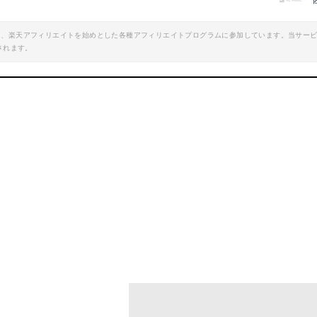
楽天で詳細を見る
楽天で詳細を見
エイト、楽天アフィリエイトを始めとした各種アフィリエイトプログラムに参加しています。当サー
されます。
oo!ショッピングで見る
Yahoo!ショッピン
ーダー ナイロン 50m 8号
mazonで詳細を見る
oo!ショッピングで見る