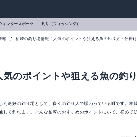
ウィンタースポーツ
釣り（フィッシング）
情報
柏崎の釣り場情報！人気のポイントや狙える魚の釣り方・仕掛
人気のポイントや狙える魚の釣
！
した絶好の釣り場として、多くの釣り人で賑わっている町です。柏
通して釣れます。そんな柏崎のおすすめのポイントにいて、初めて
ール) エギセット10本 夜光
ハヤブサ 下カゴ飛ばしサビキセット H
mazonで詳細を見る
Amazonで詳細を