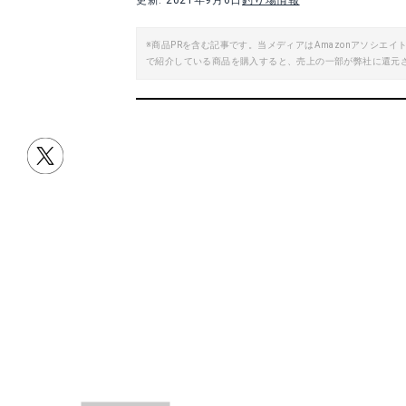
更新: 2021年9月6日
釣り場情報
楽天で詳細を見る
※商品PRを含む記事です。当メディアはAmazonアソシ
で紹介している商品を購入すると、売上の一部が弊社に還元
Yahoo!ショッピングで見る
Yah
OWNER 仕掛け 鈴なりキス競技用ヒネリ 5本 ７号
耐摩耗ショックリ
Amazonで詳細を見る
A
Yahoo!ショッピングで見る
Yah
目次