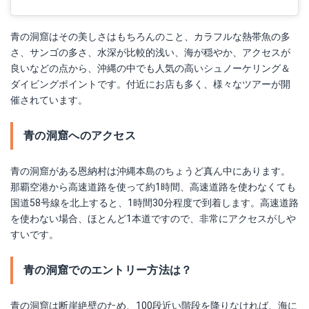
青の洞窟はその美しさはもちろんのこと、カラフルな熱帯魚の多
さ、サンゴの多さ、水深が比較的浅い、海が穏やか、アクセスが
良いなどの点から、沖縄の中でも人気の高いシュノーケリング＆
ダイビングポイントです。付近にお店も多く、様々なツアーが開
催されています。
青の洞窟へのアクセス
青の洞窟がある恩納村は沖縄本島のちょうど真ん中にあります。
那覇空港から高速道路を使って約1時間、高速道路を使わなくても
国道58号線を北上すると、1時間30分程度で到着します。高速道路
を使わない場合、ほとんど1本道ですので、非常にアクセスがしや
すいです。
青の洞窟でのエントリー方法は？
青の洞窟は断崖絶壁のため、100段近い階段を降りなければ、海に