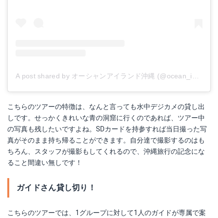
A post shared by オーシャンアイランド沖縄 (@ocean_island_okinawa)
こちらのツアーの特徴は、なんと言っても水中デジカメの貸し出
しです。せっかくきれいな青の洞窟に行くのであれば、ツアー中
の写真も残したいですよね。SDカードを持参すれば当日撮った写
真がそのまま持ち帰ることができます。自分達で撮影するのはも
ちろん、スタッフが撮影もしてくれるので、沖縄旅行の記念にな
ること間違い無しです！
ガイドさん貸し切り！
こちらのツアーでは、1グループに対して1人のガイドが専属で案