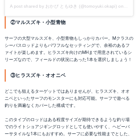
A post shared by おかぴ ともゆき (@tomoyuki.okapi)
on
Oct 2
②マルスズキ・小型青物
サーフの大型マルスズキ、小型青物もしっかりカバー。Mクラスの
シーバスロッドよりもパワフルなセッティングで、余裕のあるフ
ァイトが楽しめます。ヒラスズキ向けのMHまで用意されているシ
リーズなので、フィールドの状況にあった1本を選択しましょう！
③ヒラスズキ・オオニベ
どこでも狙えるターゲットではありませんが、ヒラスズキ、オオ
ニベといったサーフのモンスターにも対応可能。サーフで遊べる
釣りを満遍なくカバーした構成です。
このタイプのロッドはある程度サイズが期待できるような釣り場
でのライトショアジギングロッドとしても使いやすく、ヘビーバ
ーサタイルな1本にもおすすめ。サーフに必要な性能までとした、