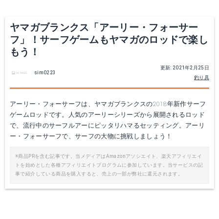
ヤマガブランクス「アーリー・フォーサー
フ」！サーフゲームもヤマガのロッドで楽し
もう！
更新: 2021年2月25日
sim0223
釣り具
ヤマガブランクス アーリープラス 95ML 【スピニングモデル】
★予約商品★●2018 NEW●YAMAGA Blanks(ヤマガブランクス)EARLY 105MH(アーリー 105MH)【シーバスロッド】【フラットフィッシュロッド】
アーリー・フォーサーフは、ヤマガブランクスの2018年新作サーフ
ゲームロッドです。人気のアーリーシリーズから展開されるロッド
Amazonで詳細を見る
楽天で詳細を見る
で、流行中のサーフルアーにピッタリハマるセッティング。アーリ
ー・フォーサーフで、サーフの大物に挑戦しましょう！
楽天で詳細を見る
※商品PRを含む記事です。当メディアはAmazonアソシエイト、楽天アフィリエイ
トを始めとした各種アフィリエイトプログラムに参加しています。当サービスの記
事で紹介している商品を購入すると、売上の一部が弊社に還元されます。