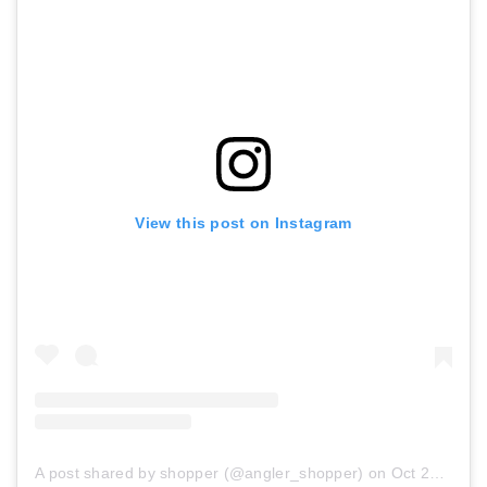
View this post on Instagram
A post shared by shopper (@angler_shopper)
on
Oct 20, 2018 at 6:26am PDT