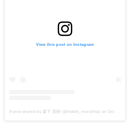
View this post on Instagram
A post shared by 森下 英樹 (@hideki_morishita)
on
Oct 19, 2018 at 7:30pm PDT