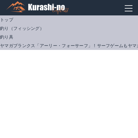
トップ
釣り（フィッシング）
釣り具
ヤマガブランクス「アーリー・フォーサーフ」！サーフゲームもヤマ
★予約商品★●2018 NEW●YAMAGA Blanks(ヤマガブランクス)EARLY 103M(アーリー 103M)【シーバスロッド】【フラットフィッシュロッド】
★予約商品★●2018 NEW●YAMAGA Blanks(ヤマガブランクス)EARLY 109MMH(アーリー 109MMH)【シーバスロッド】【フラットフィッシュロッド】
楽天で詳細を見る
楽天で詳細を見る