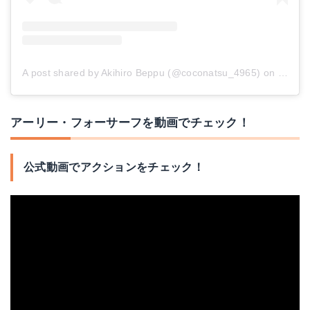
A post shared by Akihiro Beppu (@coconatsu_4965)
on
Dec 31
アーリー・フォーサーフを動画でチェック！
公式動画でアクションをチェック！