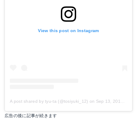
View this post on Instagram
A post shared by tyu-ta (@tosiyuki_12)
on
Sep 13, 2018 at 5:38am PDT
広告の後に記事が続きます