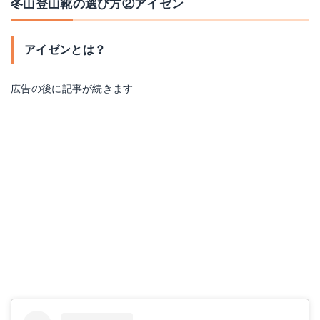
冬山登山靴の選び方②アイゼン
ザンバラン ロール GT M's
アイゼンとは？
Amazonで詳細を見る
SCARPA(スカルパ) ZGトレックGTX
楽天で詳細を見る
広告の後に記事が続きます
Amazonで詳細を見る
Yahoo!ショッピングで見る
楽天で詳細を見る
Yahoo!ショッピングで見る