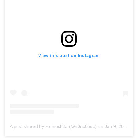
View this post on Instagram
A post shared by korinochita (@n0ric0ooo)
on
Jan 9, 2018 at 4:58am PST