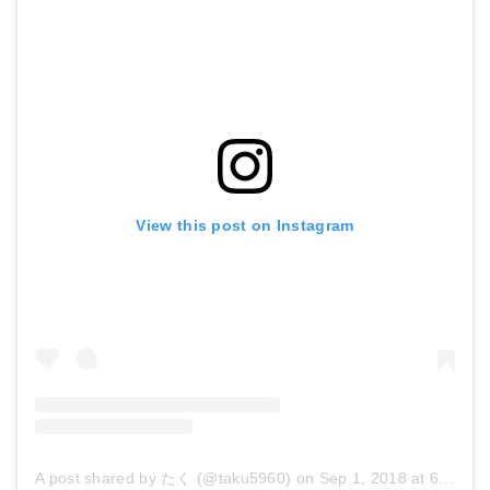
View this post on Instagram
A post shared by たく (@taku5960)
on
Sep 1, 2018 at 6:04am PDT