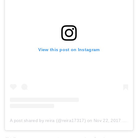
View this post on Instagram
A post shared by reira (@reira17317)
on
Nov 22, 2017 at 5:13am PST