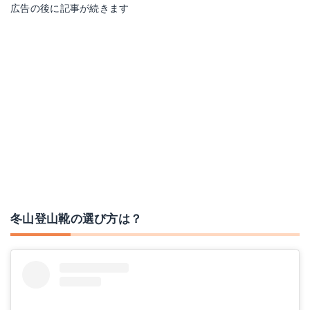
広告の後に記事が続きます
Yahoo!ショッピングで見る
スポルティバ トランゴ アルプ エボ GORE-TEX
Amazonで詳細を見る
楽天で詳細を見る
Yahoo!ショッピングで見る
冬山登山靴の選び方は？