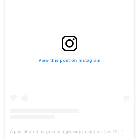
View this post on Instagram
A post shared by yasu:jp: (@yasupyonda)
on
Nov 19, 2017 at 1:05am PST