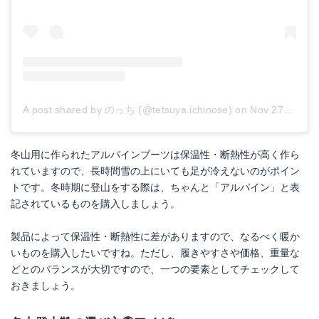
SCARPA ハイドロジェンハイクGTX
SPORTIVA(スポルティバ) Nepal EVO GTX
A post shared by のっち (@tetsuya.ichinose)
on
Nov 27, 2015 at 1:57am PST
Amazonで詳細を見る
Amazonで詳細を見る
冬山用に作られたアルパインブーツは保温性・断熱性が高く作ら
楽天で詳細を見る
楽天で詳細を見る
れていますので、長時間雪の上にいても足が冷えないのがポイン
トです。冬時期に登山をする際は、ちゃんと「アルパイン」と表
Yahoo!ショッピングで見る
Yahoo!ショッピングで見る
記されているものを購入しましょう。
製品によって保温性・断熱性に差がありますので、なるべく暖か
いものを購入したいですね。ただし、履きやすさや価格、重量な
どとのバランスが大切ですので、一つの要素としてチェックして
おきましょう。